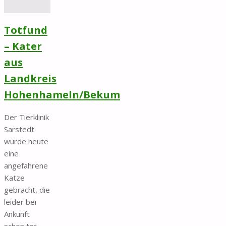
Totfund
– Kater
aus
Landkreis
Hohenhameln/Bekum
Der Tierklinik
Sarstedt
wurde heute
eine
angefahrene
Katze
gebracht, die
leider bei
Ankunft
schon tot