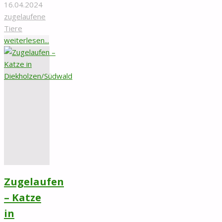
16.04.2024
zugelaufene
Tiere
"Zugelaufen
weiterlesen...
–
Todfund
Kater
Breslauer
Strasse
vom
12.04.2024"
Zugelaufen
– Katze
in