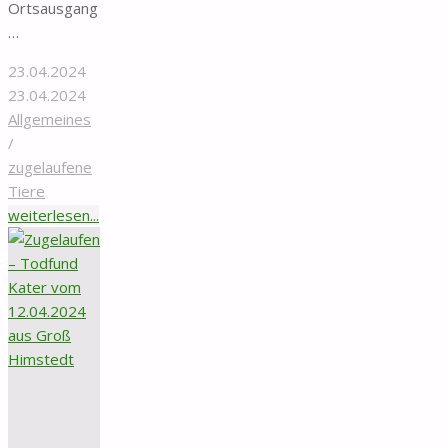
Ortsausgang
…
23.04.2024
23.04.2024
Allgemeines
/
zugelaufene
Tiere
"Totfund
weiterlesen...
–
Kater
aus
Landkreis
Hohenhameln/Bekum"