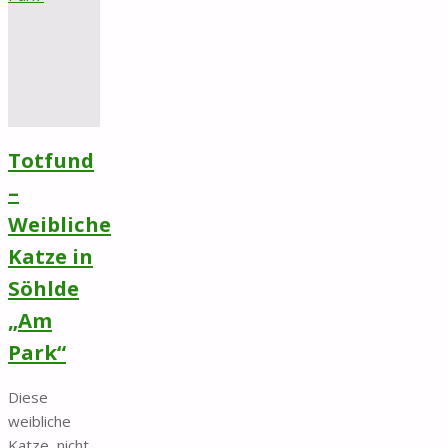
Deupiggasse"
Totfund
–
Weibliche
Katze in
Söhlde
„Am
Park“
Diese
weibliche
Katze, nicht