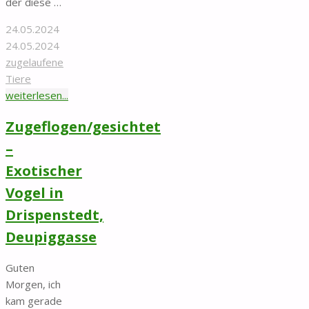
der diese …
24.05.2024
24.05.2024
zugelaufene
Tiere
"Zugelaufen/Ausgesetzt/Rücksichtslos
weiterlesen...
entsorgt
Zugeflogen/gesichtet
–
Fahrenheit-
–
Gebiet/Nähe
Exotischer
Rewe-
Vogel in
Markt"
Drispenstedt,
Deupiggasse
Guten
Morgen, ich
kam gerade