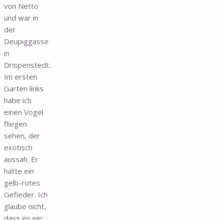
von Netto
und war in
der
Deupiggasse
in
Drispenstedt.
Im ersten
Garten links
habe ich
einen Vogel
fliegen
sehen, der
exotisch
aussah. Er
hatte ein
gelb-rotes
Gefieder. Ich
glaube nicht,
dass es ein