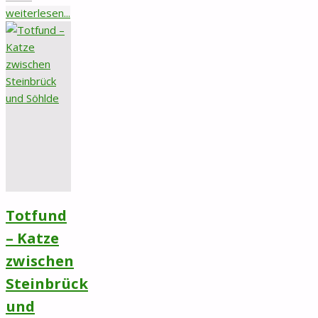
"Zugelaufen
weiterlesen...
–
Katze
in
Diekholzen/Südwald"
Totfund
– Katze
zwischen
Steinbrück
und