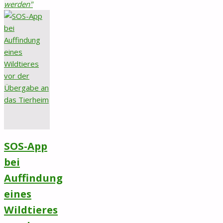
werden"
SOS-App
bei
Auffindung
eines
Wildtieres