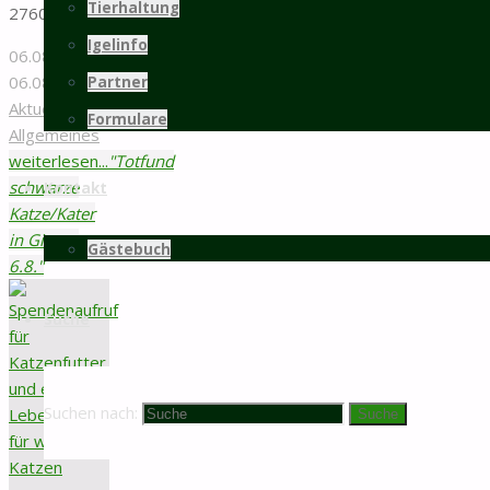
Tierhaltung
276098108564566
Igelinfo
06.08.2026
06.08.2026
Partner
Aktuelles
/
Formulare
Allgemeines
weiterlesen...
"Totfund
schwarze
Kontakt
Katze/Kater
in Giesen
Gästebuch
6.8."
Suche
Suchen nach:
Suche