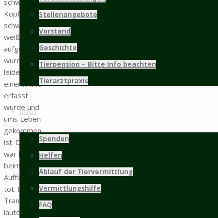
schwarzem
Kopf, Körper
Stellenangebote
schwarz-
Vorstand
weiß
Geschichte
aufgefunden
wurde, die
Tierpension – Bitte Info beachten
leider von
Tierarztpraxis
einem Auto
erfasst
wurde und
Infos
ums Leben
gekommen
Spenden
ist. Das Tier
war bereits
Helfen
beim
Ablauf der Tiervermittlung
Auffinden
Vermittlungshilfe
tot. Die
Transpondernr.
FAQ
lautet: