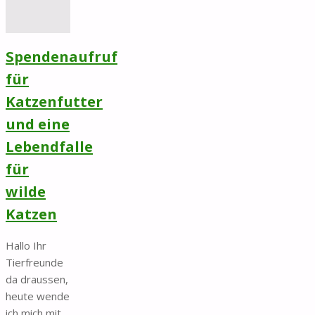
Spendenaufruf
für
Katzenfutter
und eine
Lebendfalle
für
wilde
Katzen
Hallo Ihr
Tierfreunde
da draussen,
heute wende
ich mich mit