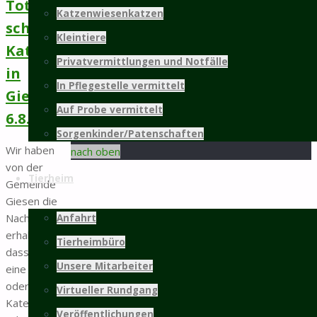
Totfund
Katzenwiesenkatzen
schwarze
weitere Infos...
Kleintiere
Katze/Kater
Mitgliedschaft
Privatvermittlungen und Notfälle
in
In Pflegestelle vermittelt
Giesen
©2025 Tierschutz Hildesheim und Umgebung
Auf Probe vermittelt
6.8.
e.V.
PRÄSENTIERT VON
SEPTERA
&
WORDPRESS.
Sorgenkinder/Patenschaften
Zurück
Wir haben
nach oben
von der
Tierheim
Gemeinde
Giesen die
Nachricht
Anfahrt
erhalten,
Tierheimbüro
dass heute
Unsere Mitarbeiter
eine Katze
oder ein
Virtueller Rundgang
Kater mit
Veröffentlichungen