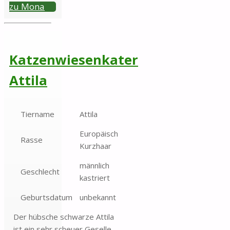
zu Mona
Katzenwiesenkater
Attila
Tiername
Attila
Europäisch
Rasse
Kurzhaar
männlich
Geschlecht
kastriert
Geburtsdatum
unbekannt
Der hübsche schwarze Attila
ist ein sehr scheuer Geselle