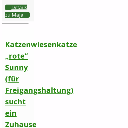
Details
zu Maja
Katzenwiesenkatze
„rote“
Sunny
(für
Freigangshaltung)
sucht
ein
Zuhause