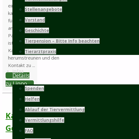
ein geduldiges und
Stellenangebote
katzenerfahrenes Zuhause
Vorstand
für ihn, sprechen Sie uns gern
an, oder freuen uns auch über
Geschichte
Paten für Lippo. Momentan
Tierpension – Bitte Info beachten
ist er auf unserer
Katzenwiese und kann dort
Tierarztpraxis
herumstreunen und den
Kontakt zu ...
Infos
Details
zu Lippo
Spenden
Helfen
Ablauf der Tiervermittlung
Katzenwiesenkatze
Vermittlungshilfe
Gesa
FAQ