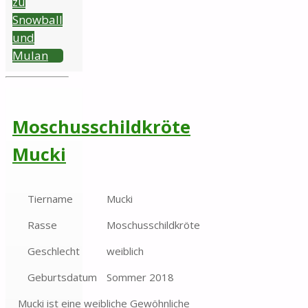
zu
Snowball
und
Mulan
Moschusschildkröte
Mucki
Tiername
Mucki
Rasse
Moschusschildkröte
Geschlecht
weiblich
Geburtsdatum
Sommer 2018
Mucki ist eine weibliche Gewöhnliche