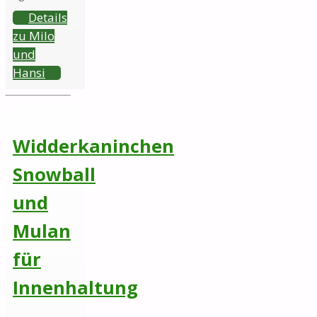
Details
zu Milo
und
Hansi
Widderkaninchen
Snowball
und
Mulan
für
Innenhaltung