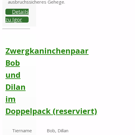
ausbruchssicheres Gehege.
Details
zu Igor
Zwergkaninchenpaar
Bob
und
Dilan
im
Doppelpack (reserviert)
Tiername
Bob, Dillan