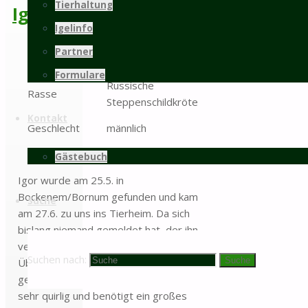
Tierhaltung
Igor
Igelinfo
Partner
Tiername
Igor
Formulare
Russische
Rasse
Steppenschildkröte
Kontakt
Geschlecht
männlich
Geburtsdatum
unbekannt
Gästebuch
Igor wurde am 25.5. in
Bockenem/Bornum gefunden und kam
Suche
am 27.6. zu uns ins Tierheim. Da sich
bislang niemand gemeldet hat, der ihn
vermisst, möchten wir Igor mit einem
Suchen nach:
Suche
Überlassungsvertrag des NLWKN in
geeignete Haltung abgeben. Er ist
sehr quirlig und benötigt ein großes