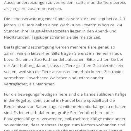
Auseinandersetzungen zu vermeiden, sollte man die Tiere bereits
als Jungtiere zusammensetzen.
Die Lebenserwartung einer Ratte ist sehr kurz und liegt bei ca. 2-3
Jahren. Die Tiere haben einen Wach-Ruhe- Rhythmus von ca. 2-4
Stunden. Ihre Haupt-Aktivitätszeiten liegen in den Abend- und
Nachtstunden. Tagsüber schlafen sie die meiste Zeit.
Bei täglicher Beschäftigung werden mehrere Tiere genau so
zahm, wie ein Einzel-Tier. Bitte fragen Sie erst im Tierheim nach,
bevor Sie einen Zoo-Fachhandel aufsuchen. Bitte, achten Sie bei
der Anschaffung darauf, dass es Tiere gleichen Geschlechts sein
sollten, weil sich die Tiere ansonsten innerhalb kurzer Zeit rapide
vermehren. Erwachsene Weibchen sind untereinander
verträglicher, als Männchen.
Für die bewegungsfreudigen Tiere sind die handelsüblichen Käfige
in der Regel zu klein, zumal im Handel keine speziell auf die
Bedürfnisse von Ratten zugeschnittene Heimtierkäfige zu erhalten
sind. Es bietet sich daher an, große Streifenhörnchen- oder
Papageienkäfige zu verwenden, evtl. mehrere Käfige miteinander
so verbinden, dass mehrere Etagen zum Klettern vorhanden sind.
Die Käfigeinrichtung sollte unbedingt Möglichkeiten zum Klettern,