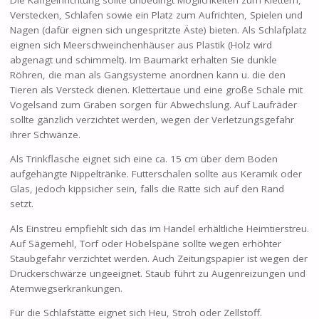
Verstecken, Schlafen sowie ein Platz zum Aufrichten, Spielen und
Nagen (dafür eignen sich ungespritzte Äste) bieten. Als Schlafplatz
eignen sich Meerschweinchenhäuser aus Plastik (Holz wird
abgenagt und schimmelt). Im Baumarkt erhalten Sie dunkle
Röhren, die man als Gangsysteme anordnen kann u. die den
Tieren als Versteck dienen. Klettertaue und eine große Schale mit
Vogelsand zum Graben sorgen für Abwechslung. Auf Laufräder
sollte gänzlich verzichtet werden, wegen der Verletzungsgefahr
ihrer Schwänze.
Als Trinkflasche eignet sich eine ca. 15 cm über dem Boden
aufgehängte Nippeltränke. Futterschalen sollte aus Keramik oder
Glas, jedoch kippsicher sein, falls die Ratte sich auf den Rand
setzt.
Als Einstreu empfiehlt sich das im Handel erhältliche Heimtierstreu.
Auf Sägemehl, Torf oder Hobelspäne sollte wegen erhöhter
Staubgefahr verzichtet werden. Auch Zeitungspapier ist wegen der
Druckerschwärze ungeeignet. Staub führt zu Augenreizungen und
Atemwegserkrankungen.
Für die Schlafstätte eignet sich Heu, Stroh oder Zellstoff.