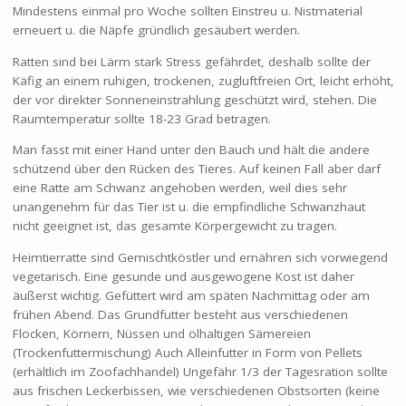
Mindestens einmal pro Woche sollten Einstreu u. Nistmaterial
erneuert u. die Näpfe gründlich gesäubert werden.
Ratten sind bei Lärm stark Stress gefährdet, deshalb sollte der
Käfig an einem ruhigen, trockenen, zugluftfreien Ort, leicht erhöht,
der vor direkter Sonneneinstrahlung geschützt wird, stehen. Die
Raumtemperatur sollte 18-23 Grad betragen.
Man fasst mit einer Hand unter den Bauch und hält die andere
schützend über den Rücken des Tieres. Auf keinen Fall aber darf
eine Ratte am Schwanz angehoben werden, weil dies sehr
unangenehm für das Tier ist u. die empfindliche Schwanzhaut
nicht geeignet ist, das gesamte Körpergewicht zu tragen.
Heimtierratte sind Gemischtköstler und ernähren sich vorwiegend
vegetarisch. Eine gesunde und ausgewogene Kost ist daher
äußerst wichtig. Gefüttert wird am späten Nachmittag oder am
frühen Abend. Das Grundfutter besteht aus verschiedenen
Flocken, Körnern, Nüssen und ölhaltigen Sämereien
(Trockenfuttermischung) Auch Alleinfutter in Form von Pellets
(erhältlich im Zoofachhandel) Ungefähr 1/3 der Tagesration sollte
aus frischen Leckerbissen, wie verschiedenen Obstsorten (keine