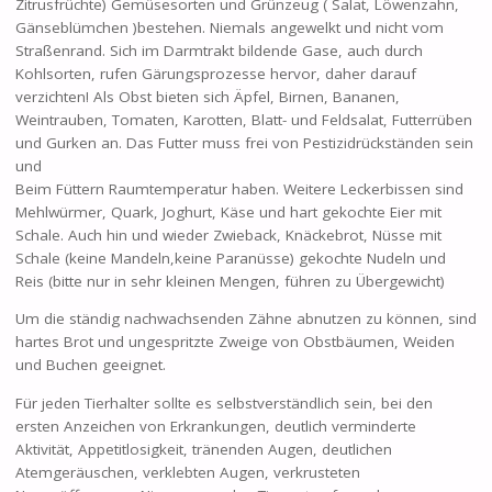
Zitrusfrüchte) Gemüsesorten und Grünzeug ( Salat, Löwenzahn,
Gänseblümchen )bestehen. Niemals angewelkt und nicht vom
Straßenrand. Sich im Darmtrakt bildende Gase, auch durch
Kohlsorten, rufen Gärungsprozesse hervor, daher darauf
verzichten! Als Obst bieten sich Äpfel, Birnen, Bananen,
Weintrauben, Tomaten, Karotten, Blatt- und Feldsalat, Futterrüben
und Gurken an. Das Futter muss frei von Pestizidrückständen sein
und
Beim Füttern Raumtemperatur haben. Weitere Leckerbissen sind
Mehlwürmer, Quark, Joghurt, Käse und hart gekochte Eier mit
Schale. Auch hin und wieder Zwieback, Knäckebrot, Nüsse mit
Schale (keine Mandeln,keine Paranüsse) gekochte Nudeln und
Reis (bitte nur in sehr kleinen Mengen, führen zu Übergewicht)
Um die ständig nachwachsenden Zähne abnutzen zu können, sind
hartes Brot und ungespritzte Zweige von Obstbäumen, Weiden
und Buchen geeignet.
Für jeden Tierhalter sollte es selbstverständlich sein, bei den
ersten Anzeichen von Erkrankungen, deutlich verminderte
Aktivität, Appetitlosigkeit, tränenden Augen, deutlichen
Atemgeräuschen, verklebten Augen, verkrusteten