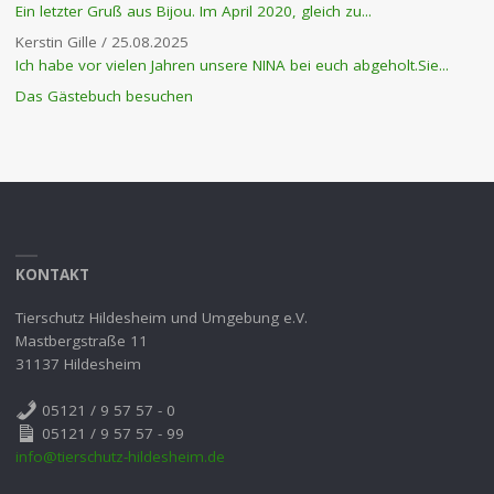
Ein letzter Gruß aus Bijou. Im April 2020, gleich zu...
Kerstin Gille
/
25.08.2025
Ich habe vor vielen Jahren unsere NINA bei euch abgeholt.Sie...
Das Gästebuch besuchen
KONTAKT
Tierschutz Hildesheim und Umgebung e.V.
Mastbergstraße 11
31137 Hildesheim
05121 / 9 57 57 - 0
05121 / 9 57 57 - 99
info@tierschutz-hildesheim.de