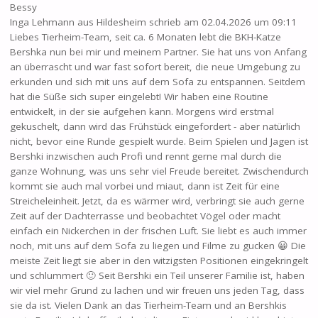
Bessy
Inga Lehmann
aus
Hildesheim
schrieb am
02.04.2026
um
09:11
Liebes Tierheim-Team, seit ca. 6 Monaten lebt die BKH-Katze
Bershka nun bei mir und meinem Partner. Sie hat uns von Anfang
an überrascht und war fast sofort bereit, die neue Umgebung zu
erkunden und sich mit uns auf dem Sofa zu entspannen. Seitdem
hat die Süße sich super eingelebt! Wir haben eine Routine
entwickelt, in der sie aufgehen kann. Morgens wird erstmal
gekuschelt, dann wird das Frühstück eingefordert - aber natürlich
nicht, bevor eine Runde gespielt wurde. Beim Spielen und Jagen ist
Bershki inzwischen auch Profi und rennt gerne mal durch die
ganze Wohnung, was uns sehr viel Freude bereitet. Zwischendurch
kommt sie auch mal vorbei und miaut, dann ist Zeit für eine
Streicheleinheit. Jetzt, da es wärmer wird, verbringt sie auch gerne
Zeit auf der Dachterrasse und beobachtet Vögel oder macht
einfach ein Nickerchen in der frischen Luft. Sie liebt es auch immer
noch, mit uns auf dem Sofa zu liegen und Filme zu gucken 😀 Die
meiste Zeit liegt sie aber in den witzigsten Positionen eingekringelt
und schlummert 🙂 Seit Bershki ein Teil unserer Familie ist, haben
wir viel mehr Grund zu lachen und wir freuen uns jeden Tag, dass
sie da ist. Vielen Dank an das Tierheim-Team und an Bershkis