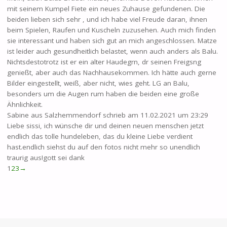
mit seinem Kumpel Fiete ein neues Zuhause gefundenen. Die
beiden lieben sich sehr , und ich habe viel Freude daran, ihnen
beim Spielen, Raufen und Kuscheln zuzusehen. Auch mich finden
sie interessant und haben sich gut an mich angeschlossen. Matze
ist leider auch gesundheitlich belastet, wenn auch anders als Balu.
Nichtsdestotrotz ist er ein alter Haudegrn, dr seinen Freigsng
genießt, aber auch das Nachhausekommen. Ich hätte auch gerne
Bilder eingestellt, weiß, aber nicht, wies geht. LG an Balu,
besonders um die Augen rum haben die beiden eine große
Ähnlichkeit.
Sabine
aus
Salzhemmendorf
schrieb am
11.02.2021
um
23:29
Liebe sissi, ich wünsche dir und deinen neuen menschen jetzt
endlich das tolle hundeleben, das du kleine Liebe verdient
hast.endlich siehst du auf den fotos nicht mehr so unendlich
traurig aus!gott sei dank
Navigation
1
2
3
→
der
Gästebuchliste