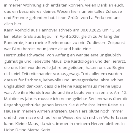
in meiner Wohnung sich entfalten können. Vielen Dank an euch,
das ein besonderes kleines Wesen hier nun ein tolles Zuhause
und Freunde gefunden hat. Liebe Grüße von La Perla und uns
allen hier
Karin Vorhold
aus
Hannover
schrieb am
30.08.2025
um
13:50
Ein letzter Gruß aus Bijou. Im April 2020, gleich zu Anfang der
Pandemie, kam meine Seelenmaus zu mir. Zu diesem Zeitpunkt
war Bijou bereits neun Jahre alt und hatte eine
Herzmuskelschwäche. Von Anfang an war sie eine unglaublich
gutmütige und liebevolle Maus. Die Kardiologen und der Tierarzt,
die uns fünf wundervolle Jahre begleiteten, hatten uns zu Beginn
nicht viel Zeit miteinander vorausgesagt. Trotz alledem wurden
daraus fünf schöne, liebevolle und unvergessliche Jahre. Ich bin
unglaublich dankbar, dass die kleine Kaspermaus meine Bijou
war. Alle ihre Hundefreunde und ihre Leute vermissen sie. Am 12.
Mai dieses Jahres musste ich meine geliebte Seelenmaus über die
Regenbogenbrücke gehen lassen. Sie durfte ihre letzte Reise zu
Hause in meinen Armen antreten. Mein Herz blutet noch immer
und ich vermisse dich auf eine Weise, die ich nicht in Worte fassen
kann. Kleine Maus, du wirst immer in meinem Herzen bleiben. In
Liebe Deine Mama Karin