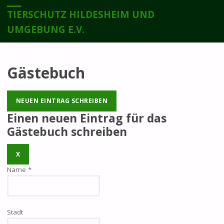
TIERSCHUTZ HILDESHEIM UND
UMGEBUNG E.V.
Gästebuch
Einen neuen Eintrag für das
Gästebuch schreiben
DIESES
X
FORMULAR
Name
*
AUSBLENDEN
Stadt