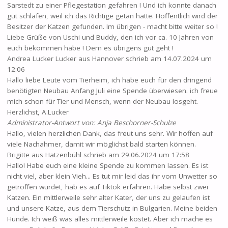
Sarstedt zu einer Pflegestation gefahren ! Und ich konnte danach
gut schlafen, weil ich das Richtige getan hatte. Hoffentlich wird der
Besitzer der Katzen gefunden. Im übrigen - macht bitte weiter so !
Liebe Grüße von Uschi und Buddy, den ich vor ca. 10 Jahren von
euch bekommen habe ! Dem es übrigens gut geht !
Andrea Lucker Lucker
aus
Hannover
schrieb am
14.07.2024
um
12:06
Hallo liebe Leute vom Tierheim, ich habe euch für den dringend
benötigten Neubau Anfang Juli eine Spende überwiesen. ich freue
mich schon für Tier und Mensch, wenn der Neubau losgeht.
Herzlichst, A.Lucker
Administrator-Antwort von: Anja Beschorner-Schulze
Hallo, vielen herzlichen Dank, das freut uns sehr. Wir hoffen auf
viele Nachahmer, damit wir möglichst bald starten können.
Brigitte
aus
Hatzenbühl
schrieb am
29.06.2024
um
17:58
Hallo! Habe euch eine kleine Spende zu kommen lassen. Es ist
nicht viel, aber klein Vieh... Es tut mir leid das ihr vom Unwetter so
getroffen wurdet, hab es auf Tiktok erfahren. Habe selbst zwei
Katzen. Ein mittlerweile sehr alter Kater, der uns zu gelaufen ist
und unsere Katze, aus dem Tierschutz in Bulgarien. Meine beiden
Hunde. Ich weiß was alles mittlerweile kostet. Aber ich mache es