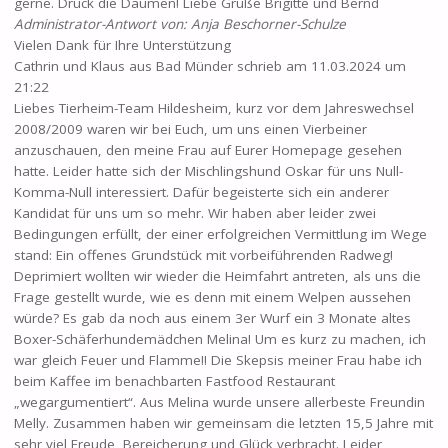
gerne. Drück die Daumen! Liebe Grüße Brigitte und Bernd
Administrator-Antwort von: Anja Beschorner-Schulze
Vielen Dank für Ihre Unterstützung
Cathrin und Klaus
aus
Bad Münder
schrieb am
11.03.2024
um
21:22
Liebes Tierheim-Team Hildesheim, kurz vor dem Jahreswechsel
2008/2009 waren wir bei Euch, um uns einen Vierbeiner
anzuschauen, den meine Frau auf Eurer Homepage gesehen
hatte. Leider hatte sich der Mischlingshund Oskar für uns Null-
Komma-Null interessiert. Dafür begeisterte sich ein anderer
Kandidat für uns um so mehr. Wir haben aber leider zwei
Bedingungen erfüllt, der einer erfolgreichen Vermittlung im Wege
stand: Ein offenes Grundstück mit vorbeiführenden Radweg!
Deprimiert wollten wir wieder die Heimfahrt antreten, als uns die
Frage gestellt wurde, wie es denn mit einem Welpen aussehen
würde? Es gab da noch aus einem 3er Wurf ein 3 Monate altes
Boxer-Schäferhundemädchen Melina! Um es kurz zu machen, ich
war gleich Feuer und Flamme!! Die Skepsis meiner Frau habe ich
beim Kaffee im benachbarten Fastfood Restaurant
„wegargumentiert“. Aus Melina wurde unsere allerbeste Freundin
Melly. Zusammen haben wir gemeinsam die letzten 15,5 Jahre mit
sehr viel Freude, Bereicherung und Glück verbracht. Leider