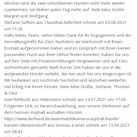
Wochen sind die zwei schüchternen Hunden nicht mehr wieder
zuerkennen, sie blühen jeden Tag mehr auf. Viele liebe Grüße
Margret und Wolfgang
Stefanie Säfken
aus
Clausthal-Zellerfeld
schrieb am
03.08.2021
um
11:36
Hallo liebes Team, vielen lieben Dank für Ihr Engagement und die
Vermittlungshilfe für Cleo. Nachdem wir telefonisch mit Ihnen
Kontakt aufgenommen haben und im Gespräch mit Ihnen keinen
passenden Hund aus Ihrer Obhut finden konnten, haben Sie uns
auf Ihre Seite mit Privatvermittlungen hingewiesen und auf Cleo
aufmerksam gemacht. Nach kurzer Zeit haben wir uns in die
aufgeweckte Hündin verliebt, die nun auch bei uns eingezogen ist.
Wir bedanken uns nochmals herzlichst und wünschen weiterhin
viel Erfolg mit Ihrem Einsatz. Viele liebe Grüße, Stefanie, Thorben
& Cleo
Axel Rehbock
aus
Hildesheim
schrieb am
13.07.2021
um
17:06
Folgender Link zu Veranschaulichung, was unsere Vierbeiner auf
dem heissen Asphalt aushalten müssen.
https://www.derhund.de/waermebildkamera-asphalt-hunde/
Karsten Mentzendorff
aus
Gronau (Leine)
schrieb am
13.04.2021
um
08:41