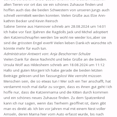
allen Tieren vor ort das sie ein schönes Zuhause finden und
hoffen auch das die beiden Schwestern von unseren Jungs auch
schnell vermittelt werden konnten. Vielen Grüße aus Elze Ann-
kathrin Becker und Kevin Reinsch
Sabine Senne
aus
Hannover
schrieb am
28.08.2024
um
14:01
Ich habe vor fast 3Jahren die Ragdolls Jack und Michel adoptiert
den Katzenschnupfen werden Sie wohl nie wieder los,aber sie
sind die grössten Engel ever!!! Vielen lieben Dank-ich wünschte ich
könnte mehr für euch tun.
Administrator-Antwort von: Anja Beschorner-Schulze
Vielen Dank für diese Nachricht und liebe Grüße an die beiden.
Ursula Wolf
aus
Hildesheim
schrieb am
18.08.2024
um
11:12
Hallo und guten Morgen! Ich habe gerade die beiden letzten
Beiträge gelesen und bin fassungslos! Wie verroht müssen
Menschen sein, die so etwas tun ! Wer sich ein Tier anschafft, hat
verdammt noch mal dafür zu sorgen, dass es ihnen gut geht ! Ich
hoffe nur, dass die Katzenmama und die Kitten durch kommen
und ein schönes neues Zuhause finden. Zu dem Spatzenkind
kann ich nur sagen, wenn das Tierheim geöffnet ist, dann gibt
man es direkt ab. Ich bin vor Jahren mal mit einem Nest voller
Amseln, deren Mama hier vom Auto erfasst wurde, bis nach