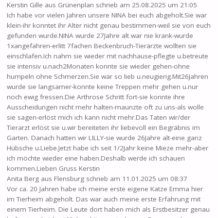
Kerstin Gille
aus
Grünenplan
schrieb am
25.08.2025
um
21:05
Ich habe vor vielen Jahren unsere NINA bei euch abgeholt.Sie war
klein-ihr konntet ihr Alter nicht genau bestimmen-weil sie von euch
gefunden wurde.NINA wurde 27Jahre alt war nie krank-wurde
1xangefahren-erlitt 7fachen Beckenbruch-Tierärzte wollten sie
einschlafen.Ich nahm sie wieder mit nachhause-pflegte u.betreute
sie intensiv u.nach2Monaten konnte sie wieder gehen-ohne
humpeln ohne Schmerzen.Sie war so lieb u.neugierig.Mit26Jahren
wurde sie langsamer-konnte keine Treppen mehr gehen u.nur
noch ewig fressen.Die Arthrose Schritt fort-sie konnte ihre
Ausscheidungen nicht mehr halten-maunzte oft zu uns-als wolle
sie sagen-erlöst mich ich kann nicht mehr.Das Taten wir/der
Tierarzt erlöst sie u.wir bereiteten ihr liebevoll ein Begräbnis im
Garten. Danach hatten wir LILLY-sie wurde 26Jahre alt-eine ganz
Hübsche u.Liebe.Jetzt habe ich seit 1/2Jahr keine Mieze mehr-aber
ich möchte wieder eine haben.Deshalb werde ich schauen
kommen.Lieben Gruss Kerstin
Anita Berg
aus
Flensburg
schrieb am
11.01.2025
um
08:37
Vor ca. 20 Jahren habe ich meine erste eigene Katze Emma hier
im Tierheim abgeholt. Das war auch meine erste Erfahrung mit
einem Tierheim. Die Leute dort haben mich als Erstbesitzer genau