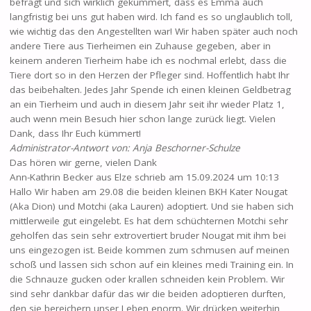
befragt und sich wirklich gekümmert, dass es Emma auch
langfristig bei uns gut haben wird. Ich fand es so unglaublich toll,
wie wichtig das den Angestellten war! Wir haben später auch noch
andere Tiere aus Tierheimen ein Zuhause gegeben, aber in
keinem anderen Tierheim habe ich es nochmal erlebt, dass die
Tiere dort so in den Herzen der Pfleger sind. Hoffentlich habt Ihr
das beibehalten. Jedes Jahr Spende ich einen kleinen Geldbetrag
an ein Tierheim und auch in diesem Jahr seit ihr wieder Platz 1,
auch wenn mein Besuch hier schon lange zurück liegt. Vielen
Dank, dass Ihr Euch kümmert!
Administrator-Antwort von: Anja Beschorner-Schulze
Das hören wir gerne, vielen Dank
Ann-Kathrin Becker
aus
Elze
schrieb am
15.09.2024
um
10:13
Hallo Wir haben am 29.08 die beiden kleinen BKH Kater Nougat
(Aka Dion) und Motchi (aka Lauren) adoptiert. Und sie haben sich
mittlerweile gut eingelebt. Es hat dem schüchternen Motchi sehr
geholfen das sein sehr extrovertiert bruder Nougat mit ihm bei
uns eingezogen ist. Beide kommen zum schmusen auf meinen
schoß und lassen sich schon auf ein kleines medi Training ein. In
die Schnauze gucken oder krallen schneiden kein Problem. Wir
sind sehr dankbar dafür das wir die beiden adoptieren durften,
den sie bereichern unser Leben enorm. Wir drücken weiterhin