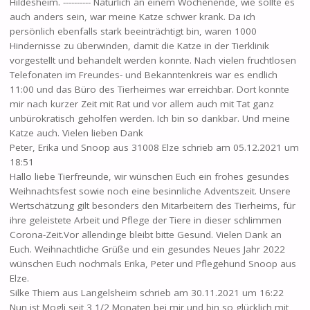
Hildesheim. ---------- Natürlich an einem Wochenende, wie sollte es
auch anders sein, war meine Katze schwer krank. Da ich
persönlich ebenfalls stark beeinträchtigt bin, waren 1000
Hindernisse zu überwinden, damit die Katze in der Tierklinik
vorgestellt und behandelt werden konnte. Nach vielen fruchtlosen
Telefonaten im Freundes- und Bekanntenkreis war es endlich
11:00 und das Büro des Tierheimes war erreichbar. Dort konnte
mir nach kurzer Zeit mit Rat und vor allem auch mit Tat ganz
unbürokratisch geholfen werden. Ich bin so dankbar. Und meine
Katze auch. Vielen lieben Dank
Peter, Erika und Snoop
aus
31008 Elze
schrieb am
05.12.2021
um
18:51
Hallo liebe Tierfreunde, wir wünschen Euch ein frohes gesundes
Weihnachtsfest sowie noch eine besinnliche Adventszeit. Unsere
Wertschätzung gilt besonders den Mitarbeitern des Tierheims, für
ihre geleistete Arbeit und Pflege der Tiere in dieser schlimmen
Corona-Zeit.Vor allendinge bleibt bitte Gesund. Vielen Dank an
Euch. Weihnachtliche Grüße und ein gesundes Neues Jahr 2022
wünschen Euch nochmals Erika, Peter und Pflegehund Snoop aus
Elze.
Silke Thiem
aus
Langelsheim
schrieb am
30.11.2021
um
16:22
Nun ist Mogli seit 3 1/2 Monaten bei mir und bin so glücklich mit