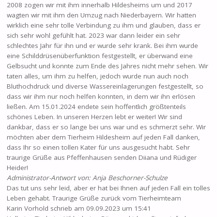
2008 zogen wir mit ihm innerhalb Hildesheims um und 2017
wagten wir mit ihm den Umzug nach Niederbayern. Wir hatten
wirklich eine sehr tolle Verbindung zu ihm und glauben, dass er
sich sehr wohl gefühlt hat. 2023 war dann leider ein sehr
schlechtes Jahr für ihn und er wurde sehr krank. Bei ihm wurde
eine Schilddrüsenüberfunktion festgestellt, er überwand eine
Gelbsucht und konnte zum Ende des Jahres nicht mehr sehen. Wir
taten alles, um ihm zu helfen, jedoch wurde nun auch noch
Bluthochdruck und diverse Wassereinlagerungen festgestellt, so
dass wir ihm nur noch helfen konnten, in dem wir ihn erlösen
ließen. Am 15.01.2024 endete sein hoffentlich größtenteils
schönes Leben. In unseren Herzen lebt er weiter! Wir sind
dankbar, dass er so lange bei uns war und es schmerzt sehr. Wir
möchten aber dem Tierheim Hildesheim auf jeden Fall danken,
dass Ihr so einen tollen Kater für uns ausgesucht habt. Sehr
traurige Grüße aus Pfeffenhausen senden Diiana und Rüdiger
Heider!
Administrator-Antwort von: Anja Beschorner-Schulze
Das tut uns sehr leid, aber er hat bei Ihnen auf jeden Fall ein tolles
Leben gehabt. Traurige Grüße zurück vom Tierheimteam
Karin Vorhold
schrieb am
09.09.2023
um
15:41