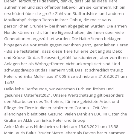
Lieber Tierschutz Hildesheim, danke, dass Sie all diese Tiere
aufnehmen und sich offenbar liebevoll um sie kümmern. Ich bin
erschüttert über die große Zahl von Staffordshire- und anderen
Maulkorbpflichtigen Tieren in Ihrer Obhut, die meist »aus
persönlichen Gründen« bei Ihnen abgegeben wurden. Die armen
Hunde können nicht für Ihre Eigenschaften, die Ihnen über viele
Generationen angezüchtet wurden. Die Halter*innen beklagen
hingegen die Vorurteile gegenüber ihren ganz, ganz lieben Tieren.
- Bis sie feststellen, dass diese Tiere für eine Zeitlang als Deko
und Krücke für das Selbswertgefühl funktionieren, aber von ihren
Anlagen her als Wohngefährten nicht unkompliziert sind. Und
schwuppdiwupp ist das Tierheim voll. Das ist schrecklich traurig.
Peter und Erika Müller
aus
31008 Elze
schrieb am
21.03.2021
um
14:38
Hallo liebe Tierfreunde, wir wünschen Euch ein frohes und
gesundes Osterfest2021. Unsere Wertschätzung gilt besonders
den Mitarbeitern des Tierheims, für ihre geleistete Arbeit und
Pflege der Tiere in dieser schlimmen Corona - Zeit. Vor
allendingen bleibt bitte Gesund. Vielen Dank an EUCH!!! Österliche
Grüße an ALLE von Erika, Peter und Snoop
Anke Mohr
aus
Hildesheim
schrieb am
13.03.2021
um
18:38
Moin, auch Balus Bruder Matze, ehemals Devon hat zusammen