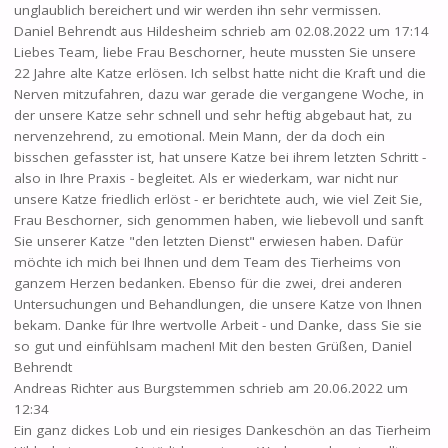
unglaublich bereichert und wir werden ihn sehr vermissen.
Daniel Behrendt
aus
Hildesheim
schrieb am
02.08.2022
um
17:14
Liebes Team, liebe Frau Beschorner, heute mussten Sie unsere
22 Jahre alte Katze erlösen. Ich selbst hatte nicht die Kraft und die
Nerven mitzufahren, dazu war gerade die vergangene Woche, in
der unsere Katze sehr schnell und sehr heftig abgebaut hat, zu
nervenzehrend, zu emotional. Mein Mann, der da doch ein
bisschen gefasster ist, hat unsere Katze bei ihrem letzten Schritt -
also in Ihre Praxis - begleitet. Als er wiederkam, war nicht nur
unsere Katze friedlich erlöst - er berichtete auch, wie viel Zeit Sie,
Frau Beschorner, sich genommen haben, wie liebevoll und sanft
Sie unserer Katze "den letzten Dienst" erwiesen haben. Dafür
möchte ich mich bei Ihnen und dem Team des Tierheims von
ganzem Herzen bedanken. Ebenso für die zwei, drei anderen
Untersuchungen und Behandlungen, die unsere Katze von Ihnen
bekam. Danke für Ihre wertvolle Arbeit - und Danke, dass Sie sie
so gut und einfühlsam machen! Mit den besten Grüßen, Daniel
Behrendt
Andreas Richter
aus
Burgstemmen
schrieb am
20.06.2022
um
12:34
Ein ganz dickes Lob und ein riesiges Dankeschön an das Tierheim