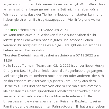
angefaucht und damit ihr neues Revier verteidigt. Wir hoffen, dass
wir eine schöne, lange gemeinsame Zeit mit ihr erleben dürfen.
Wir freuen uns, dass der Tierheim-Neubau nun starten kann und
haben gleich einen Beitrag dazugegeben. Viel Erfolg und weiter
so!
Christian
schrieb am
13.12.2022
um
21:54
Ich kann mich auch nur Bedanken für die super Arbeit die Ihr
leistet. Jedes Lebewesen hat ein gutes und schönes Leben
verdient. Ihr sorgt dafür das es einige Tiere gibt die ein schönes
Leben haben. Danke dafür.
Thorsten Diederich
aus
Hildesheim
schrieb am
07.12.2022
um
11:36
Hallo liebes Tierheim-Team, am 02.12.2022 ist unser lieber Husky
Charly mit fast 15 Jahren leider über die Regenbrücke gegangen.
Vielleicht gibt es im Tierheim noch den ein oder anderen, der sich
an ihn erinnert. Im Alter von 1,5 Jahren kam Charly aus dem
Tierheim zu uns und hat sich von einem ehemals schüchternen
kleinen Kerl zu einem glücklichen Globetrotter entwickelt, der in
seinem Leben sehr viele schöne Momente erleben durfte.
Unvergessen die vielen spannenden Reisen in Begleitung seiner
Familie oder die ausgedehnten Fahrradtouren. Er hat unser Leben