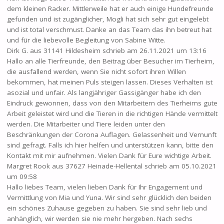
dem kleinen Racker. Mittlerweile hat er auch einige Hundefreunde
gefunden und ist zugänglicher, Mogli hat sich sehr gut eingelebt
und ist total verschmust. Danke an das Team das ihn betreut hat
und für die liebevolle Begleitung von Sabine Witte.
Dirk G.
aus
31141 Hildesheim
schrieb am
26.11.2021
um
13:16
Hallo an alle Tierfreunde, den Beitrag über Besucher im Tierheim,
die ausfallend werden, wenn Sie nicht sofort ihren Willen
bekommen, hat meinen Puls steigen lassen. Dieses Verhalten ist
asozial und unfair. Als langjähriger Gassigänger habe ich den
Eindruck gewonnen, dass von den Mitarbeitern des Tierheims gute
Arbeit geleistet wird und die Tieren in die richtigen Hände vermittelt
werden. Die Mitarbeiter und Tiere leiden unter den
Beschränkungen der Corona Auflagen. Gelassenheit und Vernunft
sind gefragt. Falls ich hier helfen und unterstützen kann, bitte den
Kontakt mit mir aufnehmen. Vielen Dank für Eure wichtige Arbeit.
Margret Rook
aus
37627 Heinade-Hellental
schrieb am
05.10.2021
um
09:58
Hallo liebes Team, vielen lieben Dank für Ihr Engagement und
Vermittlung von Mia und Yuna. Wir sind sehr glücklich den beiden
ein schönes Zuhause gegeben zu haben. Sie sind sehr lieb und
anhänglich, wir werden sie nie mehr hergeben. Nach sechs