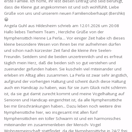
erste Familie. Ich hoffe, ihr lest diesen Eintrag und seid beruhigt,
dass die Kleine gut angekommen ist und sich wohlfühlt. Liebe
Grüße von uns und unserem neuen Familienoberhaupt (Bershki)
😀
Angela Guhl
aus
Hildesheim
schrieb am
12.01.2026
um
20:08
Hallo liebes Tierheim Team , Herzliche Grüße von der
Nymphensittich Henne La Perla.... Vor einiger Zeit habe ich dieses
kleine besondere Wesen von Ihnen bei mir aufnehmen dürfen
und schon nach kürzester Zeit fand die kleine ihre Seelen-
Freundin. Seitdem sind die beiden unzertrennlich und es erfreut
täglich mein Herz, daß die beiden sich so gut verstehen und
zueinander gefunden haben. Sie kuscheln viel miteinander und
erleben im Alltag alles zusammen. La Perla ist zwar sehr ängstlich,
aufgrund der vorherigen Haltung und scheint durch diese Haltung
auch ein Handicap zu haben, was für sie zum Glück nicht schlimm
ist, da sie gut damit zurecht kommt und meine Vogelhaltung auf
Senioren und Handicap eingerichtet ist, da alle Nymphensittiche
bei mir Einschränkungen haben... Dazu leben noch weitere drei
Nymphensittiche hier, wo insgesamt mit allen fünf
Nymphensittichen ein toller Schwarm ist und ein harmonisches
miteinander im zusammenleben der Mensch- Vogel
Wohngemeinschaft stattfindet, da die Nymphensittiche in 24/7 frei