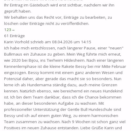
Ihr Eintrag im Gästebuch wird erst sichtbar, nachdem wir ihn
geprüft haben.
Wir behalten uns das Recht vor, Einträge zu bearbeiten, zu
löschen oder Einträge nicht zu veröffentlichen.
Navigation
1
2
3
→
der
61 Einträge
Gästebuchliste
Karin Vorhold
schrieb am
08.04.2026
um
14:15
Ich habe mich entschlossen, nach längerer Pause, einer "neuen"
Bullimaus ein Zuhause zu geben. Mein Weg führte mich erneut,
wie 2020 bei Bijou, ins Tierheim Hildesheim. Nach einer längeren
Kennenlernphase ist die kleine Rakete Bessy bei mir Mitte Februar
eingezogen. Bessy kommt mit einem ganz anderen Wesen und
Potenzial daher, aber gerade das macht sie so besonders. Nun
lerne ich als Hundemama ständig dazu, auch meine Grenzen
kennen. Natürlich ebenso, wie bereichernd ein neues Hundekind
ist. Ich bin dem Team dankbar, dass ich die Chance bekommen
habe, an dieser besonderen Aufgabe zu wachsen. Mit
professioneller Unterstützung der Gentle Bull Hundeschule sind
Bessy und ich auf einem guten Weg, zu einem harmonischen
Team zusammen zu wachsen. Nach 9 Wochen ist schon ganz viel
Positives im neuen Zuhause entstanden. Liebe Grüße Karin und