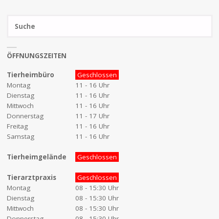
S
na
SUCH
ÖFFNUNGSZEITEN
Tierheimbüro
Geschlossen
Montag
11 - 16 Uhr
Dienstag
11 - 16 Uhr
Mittwoch
11 - 16 Uhr
Donnerstag
11 - 17 Uhr
Freitag
11 - 16 Uhr
Samstag
11 - 16 Uhr
Tierheimgelände
Geschlossen
Tierarztpraxis
Geschlossen
Montag
08 - 15:30 Uhr
Dienstag
08 - 15:30 Uhr
Mittwoch
08 - 15:30 Uhr
Donnerstag
08 - 15:30 Uhr