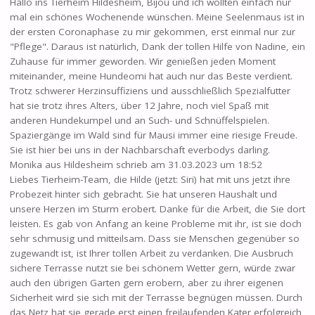
Hallo ins Tierheim Hildesheim, Bijou und ich wollten einfach nur
mal ein schönes Wochenende wünschen. Meine Seelenmaus ist in
der ersten Coronaphase zu mir gekommen, erst einmal nur zur
"Pflege". Daraus ist natürlich, Dank der tollen Hilfe von Nadine, ein
Zuhause für immer geworden. Wir genießen jeden Moment
miteinander, meine Hundeomi hat auch nur das Beste verdient.
Trotz schwerer Herzinsuffiziens und ausschließlich Spezialfutter
hat sie trotz ihres Alters, über 12 Jahre, noch viel Spaß mit
anderen Hundekumpel und an Such- und Schnüffelspielen.
Spaziergänge im Wald sind für Mausi immer eine riesige Freude.
Sie ist hier bei uns in der Nachbarschaft everbodys darling.
Monika
aus
Hildesheim
schrieb am
31.03.2023
um
18:52
Liebes Tierheim-Team, die Hilde (jetzt: Siri) hat mit uns jetzt ihre
Probezeit hinter sich gebracht. Sie hat unseren Haushalt und
unsere Herzen im Sturm erobert. Danke für die Arbeit, die Sie dort
leisten. Es gab von Anfang an keine Probleme mit ihr, ist sie doch
sehr schmusig und mitteilsam. Dass sie Menschen gegenüber so
zugewandt ist, ist Ihrer tollen Arbeit zu verdanken. Die Ausbruch
sichere Terrasse nutzt sie bei schönem Wetter gern, würde zwar
auch den übrigen Garten gern erobern, aber zu ihrer eigenen
Sicherheit wird sie sich mit der Terrasse begnügen müssen. Durch
das Netz hat sie gerade erst einen freilaufenden Kater erfolgreich