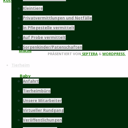
Kuschi und Mary Lou
Kleintiere
weitere Infos...
Privatvermittlungen und Notfälle
Mitgliedschaft
Viktor
In Pflegestelle vermittelt
Auf Probe vermittelt
©2025 Tierschutz Hildesheim und Umgebung
Sorgenkinder/Patenschaften
e.V.
Mikini
Zurück
PRÄSENTIERT VON
SEPTERA
&
WORDPRESS.
nach
Tierheim
oben
Baby
Anfahrt
Tierheimbüro
Wesley
Unsere Mitarbeiter
Virtueller Rundgang
Veröffentlichungen
Puma