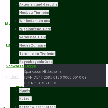
31137 Hildesheim
Lui
Aktionen und Gesuche
05121 / 9 57 57 - 0
Neubau Tierheim
05121 / 9 57 57 - 99
Wir bedanken uns
Merlin und Romeo
info@tierschutz-hildesheim.de
zugelaufene Tiere
Impressum und Datenschutz
vermisste Tiere
Heavy und Metal
Spenden
Neues Zuhause
Termine im Tierheim
Spenden an den Tierschutz Hildesheim bitte an
folgende Bankverbindung:
Regenbogenbrücke
Schwarze Kitten
Sparkasse Hildesheim
Tiere
IBAN DE47 2595 0130 0000 0010 09
BIC NOLADE21HIK
Phibie
Hunde
oder per Paypal:
Katzen
Sachspenden aus der
Amazon-Wunschliste
Katzenwiesenkatzen