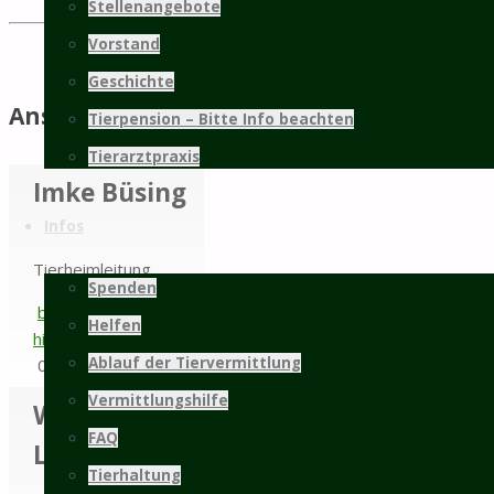
Stellenangebote
Vorstand
Geschichte
Ansprechpartner
Tierpension – Bitte Info beachten
Tierarztpraxis
Imke Büsing
Infos
Tierheimleitung
Spenden
buesing@tierschutz-
Helfen
hildesheim.de
Ablauf der Tiervermittlung
05121 95757-60
Vermittlungshilfe
Wiebke
FAQ
Lohmann
Tierhaltung