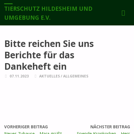
TIERSCHUTZ HILDESHEIM UND
UMGEBUNG E.V.
Bitte reichen Sie uns
Berichte für das
Dankeheft ein
07.11.2023
AKTUELLES
/
ALLGEMEINES
VORHERIGER BEITRAG
NÄCHSTER BEITRAG
Neues Zuhause – Maja grüßt
Spende Kronkorken – Herr