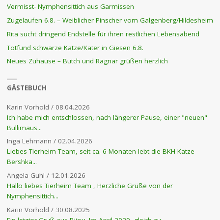
Vermisst- Nymphensittich aus Garmissen
Zugelaufen 6.8. – Weiblicher Pinscher vom Galgenberg/Hildesheim
Rita sucht dringend Endstelle für ihren restlichen Lebensabend
Totfund schwarze Katze/Kater in Giesen 6.8.
Neues Zuhause – Butch und Ragnar grüßen herzlich
GÄSTEBUCH
Karin Vorhold
/
08.04.2026
Ich habe mich entschlossen, nach längerer Pause, einer "neuen"
Bullimaus...
Inga Lehmann
/
02.04.2026
Liebes Tierheim-Team, seit ca. 6 Monaten lebt die BKH-Katze
Bershka...
Angela Guhl
/
12.01.2026
Hallo liebes Tierheim Team , Herzliche Grüße von der
Nymphensittich...
Karin Vorhold
/
30.08.2025
Ein letzter Gruß aus Bijou. Im April 2020, gleich zu...