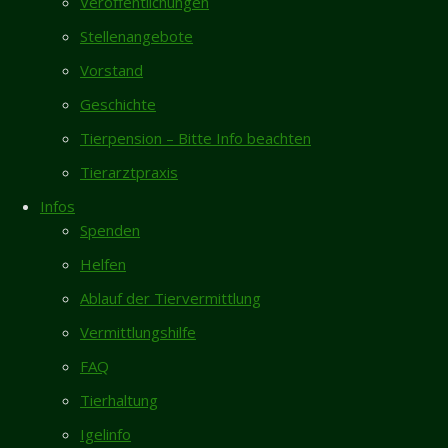
4
Veröffentlichungen
Neueste Beiträge
Stellenangebote
Jahren
Vermisst- Nymphensittich aus Garmissen
Vorstand
Zugelaufen 6.8. – Weiblicher Pinscher vom
Geschichte
Galgenberg/Hildesheim
06.12.2023
Tierpension – Bitte Info beachten
Rita sucht dringend Endstelle für ihren
06.12.2023
restlichen Lebensabend
Neues
Tierarztpraxis
Zuhause
Totfund schwarze Katze/Kater in Giesen
Infos
6.8.
Spenden
Neues Zuhause – Butch und Ragnar grüßen
Helfen
Liebes
herzlich
Tierheim
Ablauf der Tiervermittlung
Hildesheim,
Gästebuch
Vermittlungshilfe
nun leben
Karin Vorhold
/
08.04.2026
wir, Yuca und
FAQ
Ich habe mich entschlossen, nach längerer
Yuna, schon
Tierhaltung
Pause, einer "neuen" Bullimaus...
seit 4 Jahren
Igelinfo
bei unseren
Inga Lehmann
/
02.04.2026