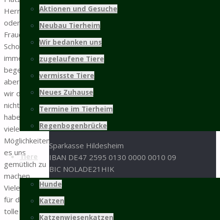
31137 Hildesheim
Aktionen und Gesuche
Herrchens
oder
05121 / 9 57 57 - 0
Neubau Tierheim
Frauchens
05121 / 9 57 57 - 99
Wir bedanken uns
Schoß ist
info@tierschutz-hildesheim.de
immer sehr
zugelaufene Tiere
begehrt,
Impressum und Datenschutz
vermisste Tiere
aber wenn
Spenden
Neues Zuhause
wir da mal
nicht sitzen,
Termine im Tierheim
Spenden an den Tierschutz Hildesheim bitte an
haben wir
folgende Bankverbindung:
Regenbogenbrücke
viele
Möglichkeiten
Sparkasse Hildesheim
es uns
Tiere
IBAN DE47 2595 0130 0000 0010 09
gemütlich zu
BIC NOLADE21HIK
machen.
Hunde
Vielen Dank
oder per Paypal:
für diese
Katzen
tolle
Sachspenden aus der
Amazon-Wunschliste
Katzenwiesenkatzen