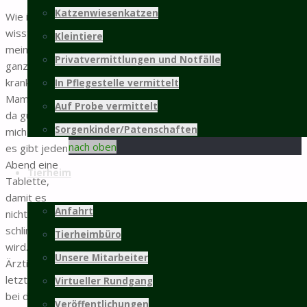
Katzenwiesenkatzen
Wie ihr ja
weitere Infos...
wisst, ist
Kleintiere
mein Herz
Mitgliedschaft
Privatvermittlungen und Notfälle
ganz schön
krank. Aber
In Pflegestelle vermittelt
©2025 Tierschutz Hildesheim und Umgebung
Mama passt
Auf Probe vermittelt
e.V.
da gut auf
PRÄSENTIERT VON
SEPTERA
&
WORDPRESS.
Sorgenkinder/Patenschaften
Zurück
mich auf und
nach oben
es gibt jeden
Abend eine
Tierheim
Tablette,
damit es
Anfahrt
nicht
schlimmer
Tierheimbüro
wird. Die
Unsere Mitarbeiter
Ärztin hat
letztes Jahr
Virtueller Rundgang
bei der
Veröffentlichungen