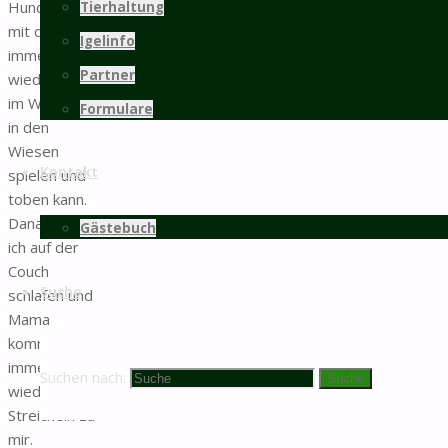
Hundekumpel
Tierhaltung
mit denen ich
Igelinfo
immer
Partner
wieder mal
im Wald oder
Formulare
in den
Wiesen
Kontakt
spielen und
toben kann.
Danach darf
Gästebuch
ich auf der
Couch
Suche
schlafen und
Mama
kommt
immer
Suchen nach:
Suche
wieder zum
Streicheln zu
mir.