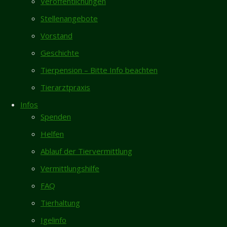
Veröffentlichungen
Neueste Beiträge
Hallo ins
Stellenangebote
Vermisst- Nymphensittich aus Garmissen
Team vom
Vorstand
Zugelaufen 6.8. – Weiblicher Pinscher vom
Tierheim,
Geschichte
Galgenberg/Hildesheim
also erstmal
Tierpension – Bitte Info beachten
Rita sucht dringend Endstelle für ihren
wünsche ich
restlichen Lebensabend
euch
Tierarztpraxis
zusammen
Totfund schwarze Katze/Kater in Giesen
Infos
mit meiner
6.8.
Spenden
Mama ein
Neues Zuhause – Butch und Ragnar grüßen
Helfen
gesundes
herzlich
neues Jahr.
Ablauf der Tiervermittlung
Gästebuch
Meine Mama
Vermittlungshilfe
wollte euch
Karin Vorhold
/
08.04.2026
FAQ
eigentlich
Ich habe mich entschlossen, nach längerer
Tierhaltung
schon lange
Pause, einer "neuen" Bullimaus...
mal ein paar
Igelinfo
Inga Lehmann
/
02.04.2026