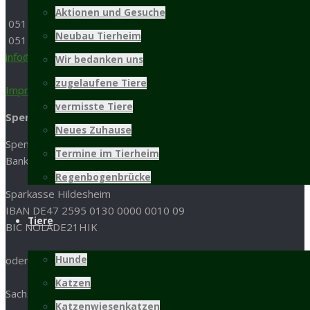
Aktionen und Gesuche
05121 / 9 57 57 - 0
Neubau Tierheim
05121 / 9 57 57 - 99
info@tierschutz-hildesheim.de
Wir bedanken uns
zugelaufene Tiere
Impressum und Datenschutz
vermisste Tiere
Spenden
Neues Zuhause
Spenden an den Tierschutz Hildesheim bitte an folgende
Termine im Tierheim
Bankverbindung:
Regenbogenbrücke
Sparkasse Hildesheim
IBAN DE47 2595 0130 0000 0010 09
Tiere
BIC NOLADE21HIK
oder per Paypal:
Hunde
Katzen
Sachspenden aus der
Amazon-Wunschliste
Katzenwiesenkatzen