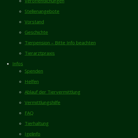
Veröffentlichungen
Neueste Beiträge
Neues
Zuhause
Stellenangebote
Rita sucht dringend Endstelle für ihren
Vorstand
restlichen Lebensabend
Geschichte
Zugeflogen – Nymphensittich 27.7.
Hallo liebe
zwischen Ruthe und Sarstedt (ohne Foto)
Mitarbeiter
Tierpension – Bitte Info beachten
vom
Flohmarkt in Sarstedt/Hotteln am 30.8. mit
Tierarztpraxis
Tierheim,
Hundezubehör (gegen Spende für das
Infos
Tierheim)
in Ergänzung
Spenden
Anfragen zu ehrenamtlicher Hilfe
zu meinem
Helfen
heutigen
Zugelaufen 1.8. – Wasserschildkröte aus
Telefonat
Ablauf der Tiervermittlung
Bockenem
wollte ich
Vermittlungshilfe
Gästebuch
euch mal ein
FAQ
Foto
Karin Vorhold
/
08.04.2026
schicken von
Tierhaltung
Ich habe mich entschlossen, nach längerer
Zeus,
Pause, einer "neuen" Bullimaus...
Igelinfo
meinem