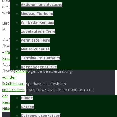
beste Kater
Mastbergstraße 11
Aktionen und Gesuche
der ganzen
31137 Hildesheim
Welt!
Neubau Tierheim
05121 / 9 57 57 - 0
Wir bedanken uns
Liebe Grüße
05121 / 9 57 57 - 99
M.
zugelaufene Tiere
info@tierschutz-hildesheim.de
Vorheriger
vermisste Tiere
Impressum und Datenschutz
Beitrag
Zugeflogen/Gesichtet
Neues Zuhause
– Papagei in
Spenden
Einum
Termine im Tierheim
Nächster
Spenden an den Tierschutz Hildesheim bitte an
Regenbogenbrücke
Beitrag
Spende
folgende Bankverbindung:
von den
Schülerinnen
Tiere
Sparkasse Hildesheim
und Schülern
IBAN DE47 2595 0130 0000 0010 09
der
BIC NOLADE21HIK
Hunde
Renataschule,
Katzen
Hildesheim
oder per Paypal:
Katzenwiesenkatzen