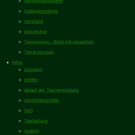
Veröffentlichungen
Team,
Neueste Beiträge
wir bereits
Stellenangebote
Vermisst- Nymphensittich aus Garmissen
telefonisch
Vorstand
besprochen
Zugelaufen 6.8. – Weiblicher Pinscher vom
ist uns am
Geschichte
Galgenberg/Hildesheim
Dienstag in
Tierpension – Bitte Info beachten
Rita sucht dringend Endstelle für ihren
Lühnde
restlichen Lebensabend
Tierarztpraxis
(Gemeinde
Totfund schwarze Katze/Kater in Giesen
Algermissen)
Infos
6.8.
ein Vogel
Spenden
zugeflogen.
Neues Zuhause – Butch und Ragnar grüßen
Helfen
Wir würden
herzlich
ihn gern
Ablauf der Tiervermittlung
morgen
Gästebuch
Vermittlungshilfe
vorbeibringen.
Karin Vorhold
/
08.04.2026
Für die
FAQ
Ich habe mich entschlossen, nach längerer
Ermittlung
Tierhaltung
Pause, einer "neuen" Bullimaus...
des
Igelinfo
Besitzers
Inga Lehmann
/
02.04.2026