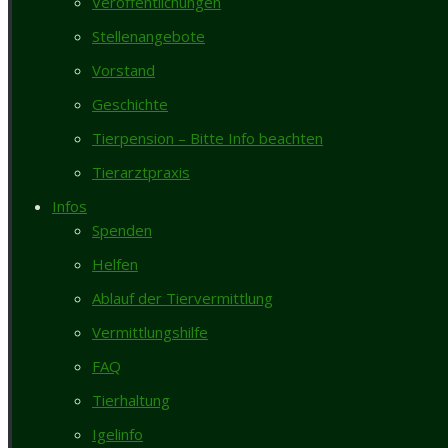
Veröffentlichungen
Stellenangebote
Vorstand
Geschichte
Tierpension – Bitte Info beachten
Tierarztpraxis
Infos
Spenden
Helfen
Ablauf der Tiervermittlung
Vermittlungshilfe
FAQ
Vorheriger Beitrag
Zugelaufen – Vierzehenschildkröte (w) in B
Nächster Beitrag
Zugelaufen/ausgesetzt direkt am Eingang des
Tierhaltung
Kontakt
Igelinfo