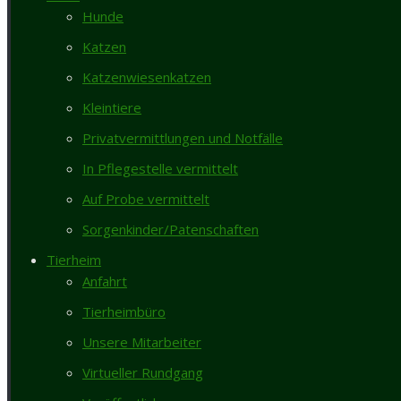
Hunde
Katzen
11.07.2024
31.07.2024
zugelaufene Tiere
Katzenwiesenkatzen
Kleintiere
Privatvermittlungen und Notfälle
In Pflegestelle vermittelt
Auf Probe vermittelt
Sorgenkinder/Patenschaften
Tierheim
Anfahrt
Tierheimbüro
Diese beiden Zwerghühner wurden in Brüggen am Ortsausgang in
wäre das ihr Todesurteil gewesen. Wer kann uns Hinweise ge
Unsere Mitarbeiter
Virtueller Rundgang