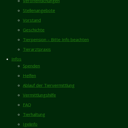
Veröffentlichungen
Neueste Beiträge
Ganz herzlich
Stellenangebote
Vermisst- Nymphensittich aus Garmissen
möchten wir
Vorstand
Zugelaufen 6.8. – Weiblicher Pinscher vom
uns – auch im
Geschichte
Galgenberg/Hildesheim
Namen
unserer
Tierpension – Bitte Info beachten
Rita sucht dringend Endstelle für ihren
Schützlinge –
restlichen Lebensabend
Tierarztpraxis
bei der
Totfund schwarze Katze/Kater in Giesen
Lindenapotheke
Infos
6.8.
in Groß-
Spenden
Düngen
Neues Zuhause – Butch und Ragnar grüßen
Helfen
bedanken für
herzlich
die
Ablauf der Tiervermittlung
Gästebuch
großzügige
Vermittlungshilfe
Spende in
Karin Vorhold
/
08.04.2026
FAQ
Höhe von
Ich habe mich entschlossen, nach längerer
650 Euro.
Tierhaltung
Pause, einer "neuen" Bullimaus...
Das Geld ist
Igelinfo
Inga Lehmann
/
02.04.2026
gesammelt