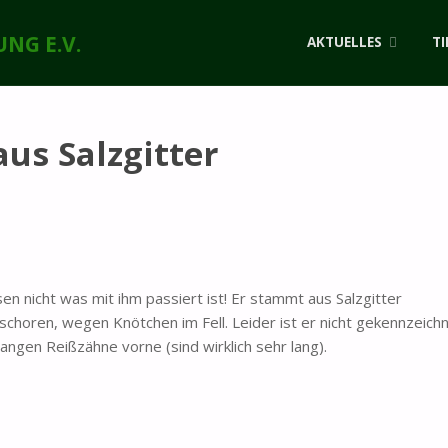
Zum
NG E.V.
AKTUELLES
TI
Inhalt
springen
us Salzgitter
sen nicht was mit ihm passiert ist! Er stammt aus Salzgitter
oren, wegen Knötchen im Fell. Leider ist er nicht gekennzeichn
angen Reißzähne vorne (sind wirklich sehr lang).