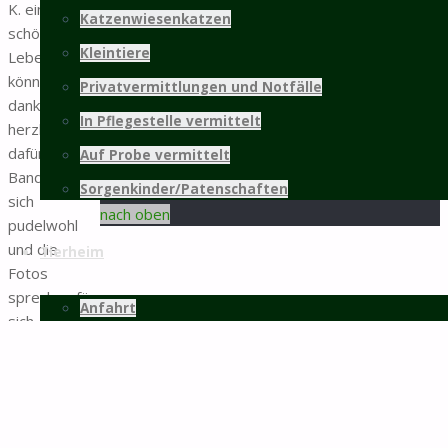
K. ein so
Katzenwiesenkatzen
schönes
weitere Infos...
Kleintiere
Leben führen
Mitgliedschaft
können und
Privatvermittlungen und Notfälle
danken sehr
In Pflegestelle vermittelt
herzlich
©2025 Tierschutz Hildesheim und Umgebung
dafür. Die
Auf Probe vermittelt
e.V.
Bande fühlt
PRÄSENTIERT VON
SEPTERA
&
WORDPRESS.
Sorgenkinder/Patenschaften
Zurück
sich
nach oben
pudelwohl
und die
Tierheim
Fotos
sprechen für
Anfahrt
sich.
Tierheimbüro
Vorheriger
Unsere Mitarbeiter
Beitrag
Zugelaufen
– Junges
Virtueller Rundgang
Löwenkopfkaninchen
Veröffentlichungen