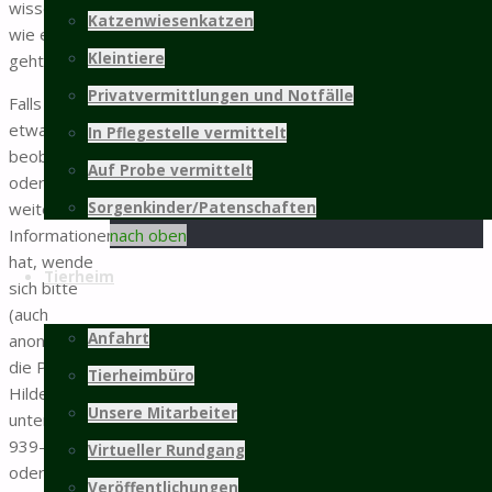
wissen nicht,
Katzenwiesenkatzen
wie es ihr
weitere Infos...
Kleintiere
geht.
Mitgliedschaft
Privatvermittlungen und Notfälle
Falls jemand
etwas
In Pflegestelle vermittelt
beobachtet
©2025 Tierschutz Hildesheim und Umgebung
Auf Probe vermittelt
oder
e.V.
PRÄSENTIERT VON
SEPTERA
&
WORDPRESS.
weiterführende
Sorgenkinder/Patenschaften
Zurück
Informationen
nach oben
hat, wende
Tierheim
sich bitte
(auch
Anfahrt
anonym) an
die Polizei in
Tierheimbüro
Hildesheim
Unsere Mitarbeiter
unter 05121-
939-115
Virtueller Rundgang
oder an das
Veröffentlichungen