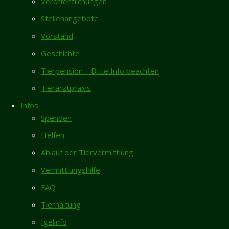
Veröffentlichungen
Neueste Beiträge
30.03.2026
Stellenangebote
30.03.2026
Vermisst 5.8. – Kater Morty in Hasede
Allgemeines
Vorstand
Neues Zuhause – Katzen Fynn und Loki
/
Wichtiger
Geschichte
(ehem. Aimee und Armin) grüßen
Beitrag
überglücklich
Tierpension – Bitte Info beachten
Am
Vermisst- Nymphensittich aus Garmissen
Tierarztpraxis
Sonntagmittag,
Zugelaufen 6.8. – Weiblicher Pinscher vom
29.3.26,
Infos
Galgenberg/Hildesheim
gegen 14.30
Spenden
h, wurde im
Rita sucht dringend Endstelle für ihren
Helfen
Bereich der
restlichen Lebensabend
Bischofsmühle
Ablauf der Tiervermittlung
Gästebuch
in der
Vermittlungshilfe
Dammstraße,
Karin Vorhold
/
08.04.2026
FAQ
Hildesheim,
Ich habe mich entschlossen, nach längerer
eine
Tierhaltung
Pause, einer "neuen" Bullimaus...
Schildkröte
Igelinfo
von einer
Inga Lehmann
/
02.04.2026