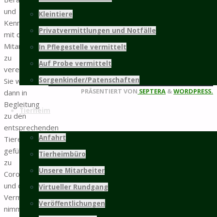
und
Kleintiere
weitere Infos...
Kennenlerntermine
Privatvermittlungen und Notfälle
mit den
Mitgliedschaft
Mitarbeitern
In Pflegestelle vermittelt
zu
Auf Probe vermittelt
©2025 Tierschutz Hildesheim und Umgebung
vereinbaren.
Sorgenkinder/Patenschaften
e.V.
Sie werden
Zurück
PRÄSENTIERT VON
SEPTERA
&
WORDPRESS.
dann in
nach
Begleitung
Tierheim
oben
zu den
entsprechenden
Anfahrt
Tieren
geführt (wie
Tierheimbüro
zu
Unsere Mitarbeiter
Coronazeiten…)
und die
Virtueller Rundgang
Vermittlung
Veröffentlichungen
nimmt dann