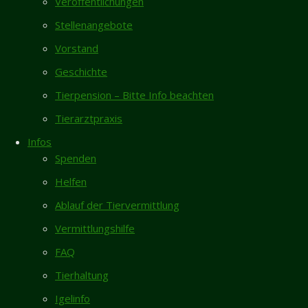
bleiben
Veröffentlichungen
Neueste Beiträge
Stellenangebote
Vermisst- Nymphensittich aus Garmissen
23.04.2026
Vorstand
Zugelaufen 6.8. – Weiblicher Pinscher vom
23.04.2026
Geschichte
Galgenberg/Hildesheim
Allgemeines
Tierpension – Bitte Info beachten
Rita sucht dringend Endstelle für ihren
/
Neubau
restlichen Lebensabend
Tierheim
Tierarztpraxis
Totfund schwarze Katze/Kater in Giesen
Infos
6.8.
Spenden
Liebe
Neues Zuhause – Butch und Ragnar grüßen
Helfen
Tierfreunde,
herzlich
Ablauf der Tiervermittlung
es ist
Gästebuch
soweit, der
Vermittlungshilfe
Neubau
Karin Vorhold
/
08.04.2026
FAQ
startet jetzt
Ich habe mich entschlossen, nach längerer
Tierhaltung
im März
Pause, einer "neuen" Bullimaus...
2026. Leider
Igelinfo
Inga Lehmann
/
02.04.2026