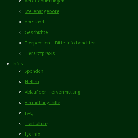
Veröffentlichungen
Neueste Beiträge
Diese Katze
(w), ca. 8
Stellenangebote
Vermisst- Nymphensittich aus Garmissen
Monate alt,
Vorstand
Zugelaufen 6.8. – Weiblicher Pinscher vom
wurde heute
Geschichte
Galgenberg/Hildesheim
in Gronau
gesichert. Sie
Tierpension – Bitte Info beachten
Rita sucht dringend Endstelle für ihren
ist nicht
restlichen Lebensabend
Tierarztpraxis
gekennzeichnet.
Totfund schwarze Katze/Kater in Giesen
Wer
Infos
6.8.
vermisst das
Spenden
Tier?
Neues Zuhause – Butch und Ragnar grüßen
Helfen
herzlich
Vorheriger
Ablauf der Tiervermittlung
Beitrag
Zugelaufen
Gästebuch
Vermittlungshilfe
– Katze
Karin Vorhold
/
08.04.2026
Lavinia aus
FAQ
Ich habe mich entschlossen, nach längerer
Brüggen/ehemalige
Tierhaltung
Pause, einer "neuen" Bullimaus...
Heimat in
Isernhagen
Igelinfo
Inga Lehmann
/
02.04.2026