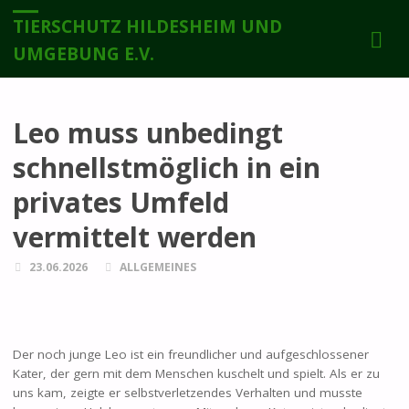
TIERSCHUTZ HILDESHEIM UND
UMGEBUNG E.V.
Leo muss unbedingt
schnellstmöglich in ein
privates Umfeld
vermittelt werden
23.06.2026
ALLGEMEINES
Der noch junge Leo ist ein freundlicher und aufgeschlossener
Kater, der gern mit dem Menschen kuschelt und spielt. Als er zu
uns kam, zeigte er selbstverletzendes Verhalten und musste