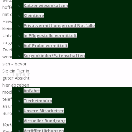
nach oben
Katzenwiesenkatzen
hoffen, Ihnen
mit diesem
Kleintiere
Hinweis eine
Privatvermittlungen und Notfälle
kleine
Unterstützungsmöglichkeit
In Pflegestelle vermittelt
zu geben. Im
Auf Probe vermittelt
Zweifelsfall
Sorgenkinder/Patenschaften
wenden Sie
sich – bevor
Sie ein Tier in
Tierheim
guter Absicht
hier abgeben
Anfahrt
möchten –
telefonisch
Tierheimbüro
an unser
Unsere Mitarbeiter
Büro.
Virtueller Rundgang
Vorheriger
Veröffentlichungen
Beitrag
Dringend