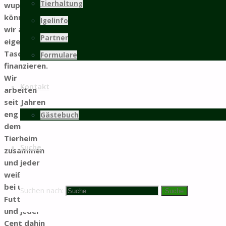
Tierhaltung
wuppen
können, da
Igelinfo
wir alles aus
Partner
eigener
Tasche
Formulare
finanzieren.
Wir
Kontakt
arbeiten
seit Jahren
eng mit
Gästebuch
dem
Tierheim
Suche
zusammen
und jeder
weiß, dass
bei uns jede
Suchen nach:
Suche
Futterdose
und jeder
Cent dahin