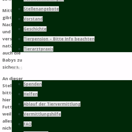
Stellenangebote
Mittlerweile
gibt es auch
Vorstand
Nachwuchs
Geschichte
und wir
versuchen
Tierpension – Bitte Info beachten
natürlich,
Tierarztpraxis
auch die
Babys zu
sichern.
Infos
An dieser
Spenden
Stelle
bitten wir
Helfen
hier um
Ablauf der Tiervermittlung
Futterspenden,
weil wir das
Vermittlungshilfe
alles alleine
FAQ
nicht mehr