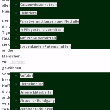
nach oben
Katzenwiesenkatzen
alle haben
Hunger.
Kleintiere
Der Plan ist,
Privatvermittlungen und Notfälle
die wilden
In Pflegestelle vermittelt
Tiger zu
füttern um
Auf Probe vermittelt
sie dadurch
Sorgenkinder/Patenschaften
an die
Menschen
zu
Tierheim
gewöhnen.
Somit
Anfahrt
besteht die
Tierheimbüro
Hoffnung,
die ein oder
Unsere Mitarbeiter
andere
Virtueller Rundgang
vermitteln
zu können.
Veröffentlichungen