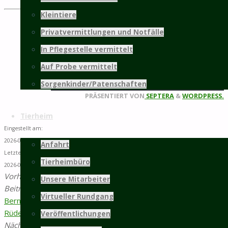
Kleintiere
weitere Infos...
Privatvermittlungen und Notfälle
Mitgliedschaft
In Pflegestelle vermittelt
Auf Probe vermittelt
©2025 Tierschutz Hildesheim und Umgebung
Sorgenkinder/Patenschaften
e.V.
Zurück
PRÄSENTIERT VON
SEPTERA
&
WORDPRESS.
nach
Tierheim
oben
Eingestellt am:
2026-06-01 12:03
Anfahrt
Letzte Änderung:
Tierheimbüro
2026-06-01 12:03
Vorheriger
Unsere Mitarbeiter
Beitrag
Junger
Virtueller Rundgang
Bernerdoodle-
Rüde Mezzo
Veröffentlichungen
Nächster