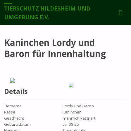
TIERSCHUTZ HILDESHEIM UND
UMGEBUNG E.V.
Kaninchen Lordy und
Baron für Innenhaltung
Details
Tiername
Lordy und Baron
Rasse
Kaninchen
Geschlecht
männlich kastriert
Geburtsdatum
ca. 08.25
Herkunft
Eigenabgabe