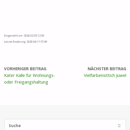
Eingestellt am: 2026-02-05 12:50
Letzte Änderung: 2026-04-11 07:49
VORHERIGER BEITRAG
NÄCHSTER BEITRAG
Kater Kalle für Wohnungs-
Vielfarbensittich Juwel
oder Freigangshaltung
S
SUCHE
na