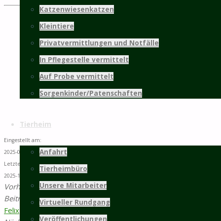
Katzenwiesenkatzen
©2025 Tierschutz Hildesheim und Umgebung
Kleintiere
e.V.
Privatvermittlungen und Notfälle
PRÄSENTIERT VON
SEPTERA
&
WORDPRESS.
Zurück
nach oben
In Pflegestelle vermittelt
Auf Probe vermittelt
Sorgenkinder/Patenschaften
Tierheim
Eingestellt am:
Anfahrt
2025-09-29 04:00
Letzte Änderung:
Tierheimbüro
2025-12-15 01:06
Unsere Mitarbeiter
Vorheriger
Beitrag
Katzenwiesenkater
Virtueller Rundgang
Felix
Veröffentlichungen