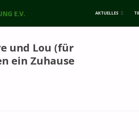
Zum
NG E.V.
AKTUELLES
TI
Inhalt
springen
e und Lou (für
en ein Zuhause