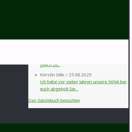
Inga Lehmann
/
02.04.2026
Liebes Tierheim-Team, seit ca. 6 Monaten
lebt die BKH-Katze Bershka...
Angela Guhl
/
12.01.2026
Hallo liebes Tierheim Team , Herzliche
Grüße von der Nymphensittich...
Karin Vorhold
/
30.08.2025
Ein letzter Gruß aus Bijou. Im April 2020,
gleich zu...
Kerstin Gille
/
25.08.2025
Ich habe vor vielen Jahren unsere NINA bei
euch abgeholt.Sie...
Das Gästebuch besuchen