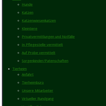
Hunde
Katzen
Details
Katzenwiesenkatzen
Kleintiere
Tiername
Viktor
Privatvermittlungen und Notfälle
Rasse
Europäisch Kurzhaar
In Pflegestelle vermittelt
Geschlecht
männlich kastriert
Auf Probe vermittelt
Geburtsdatum
ca. 2021
Herkunft
Fundtier
Sorgenkinder/Patenschaften
ID Fundtierverwaltung
F9/26
Tierheim
Anfahrt
Beschreibung
Tierheimbüro
Unsere Mitarbeiter
Der weiße Viktor kam als Fundkater aus Sarstedt zu uns. Er ist
Virtueller Rundgang
auf unserer Katzenwiese kennen- und scheinbar lieben gelernt.