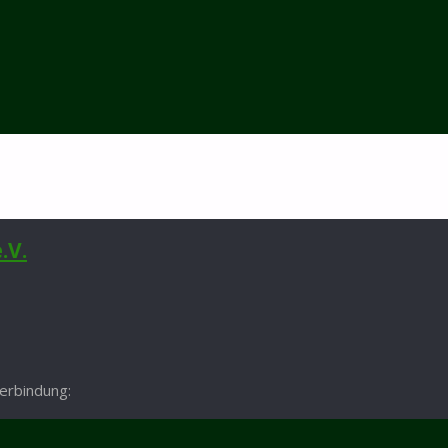
.V.
erbindung: