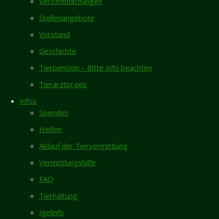
Veröffentlichungen
Neueste Beiträge
Beschreibung
Stellenangebote
Totfund schwarze Katze/Kater in Giesen
Vorstand
6.8.
Hermine kam
Geschichte
Neues Zuhause – Butch und Ragnar grüßen
aus einer
herzlich
Tierpension – Bitte Info beachten
Animal
Spendenaufruf für Katzenfutter und eine
Hording
Tierarztpraxis
Lebendfalle für wilde Katzen
Haltung zu
Infos
uns und war
Vermisst – Junge Katze in Hoheneggelsen
Spenden
und ist sehr
Zugelaufen 05.08. – Schildkröte in
scheu. Sie
Helfen
Bockenem
lebt jetzt
Ablauf der Tiervermittlung
glücklich auf
Gästebuch
Vermittlungshilfe
der
Karin Vorhold
/
08.04.2026
Katzenwiese
FAQ
Ich habe mich entschlossen, nach längerer
und sucht auf
Tierhaltung
Pause, einer "neuen" Bullimaus...
diesem
Wege Paten.
Igelinfo
Inga Lehmann
/
02.04.2026