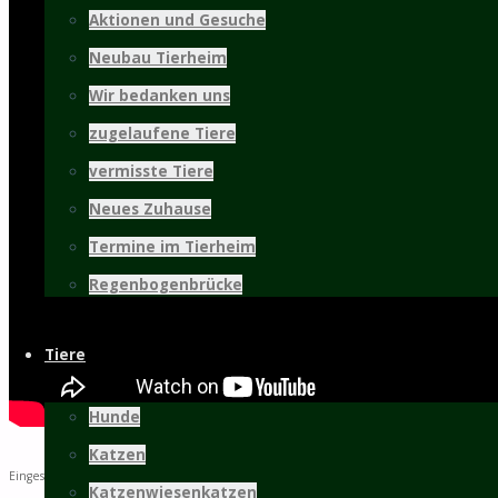
31137 Hildesheim
Aktionen und Gesuche
05121 / 9 57 57 - 0
Neubau Tierheim
05121 / 9 57 57 - 99
Wir bedanken uns
info@tierschutz-hildesheim.de
zugelaufene Tiere
Impressum und Datenschutz
vermisste Tiere
Spenden
Neues Zuhause
Termine im Tierheim
Spenden an den Tierschutz Hildesheim bitte an
folgende Bankverbindung:
Regenbogenbrücke
Sparkasse Hildesheim
Tiere
IBAN DE47 2595 0130 0000 0010 09
BIC NOLADE21HIK
Hunde
oder per Paypal:
Katzen
Eingestellt am:
Sachspenden aus der
Amazon-Wunschliste
Katzenwiesenkatzen