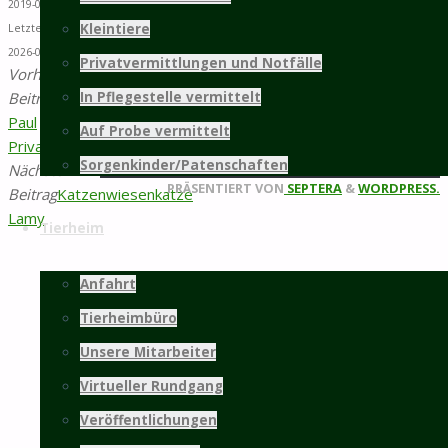
2019-05-28 02:42
Kleintiere
Letzte Änderung:
weitere Infos...
2026-07-11 01:43
Privatvermittlungen und Notfälle
Vorheriger
Mitgliedschaft
Beitrag
Hund
In Pflegestelle vermittelt
Paul
Auf Probe vermittelt
©2025 Tierschutz Hildesheim und Umgebung
Privatvermittlung
Sorgenkinder/Patenschaften
e.V.
Nächster
Zurück
PRÄSENTIERT VON
SEPTERA
&
WORDPRESS.
Beitrag
Katzenwiesenkatze
nach
Lamy
Tierheim
oben
Anfahrt
Tierheimbüro
Unsere Mitarbeiter
Virtueller Rundgang
Veröffentlichungen