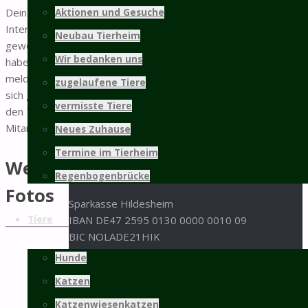
31137 Hildesheim
Dein
Aktionen und Gesuche
Interesse
05121 / 9 57 57 - 0
Neubau Tierheim
geweckt
05121 / 9 57 57 - 99
Wir bedanken uns
haben
info@tierschutz-hildesheim.de
melden Sie
zugelaufene Tiere
sich gern bei
Impressum und Datenschutz
vermisste Tiere
den Tierheim
Spenden
Mitarbeitern.
Neues Zuhause
Termine im Tierheim
Spenden an den Tierschutz Hildesheim bitte an
Weitere
folgende Bankverbindung:
Regenbogenbrücke
Fotos
Sparkasse Hildesheim
Tiere
IBAN DE47 2595 0130 0000 0010 09
BIC NOLADE21HIK
Hunde
oder per Paypal:
Katzen
Sachspenden aus der
Amazon-Wunschliste
Katzenwiesenkatzen