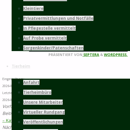
Kleintiere
weitere Infos...
Privatvermittlungen und Notfälle
Mitgliedschaft
In Pflegestelle vermittelt
Auf Probe vermittelt
©2025 Tierschutz Hildesheim und Umgebung
Sorgenkinder/Patenschaften
e.V.
Zurück
PRÄSENTIERT VON
SEPTERA
&
WORDPRESS.
nach
Tierheim
oben
Eingestellt am:
Anfahrt
2026-06-22 11:50
Tierheimbüro
Letzte Änderung:
2026-08-01 03:46
Unsere Mitarbeiter
Vorheriger
Virtueller Rundgang
Beitrag
Privatvermittlung
– Kater Jakob
Veröffentlichungen
Nächster