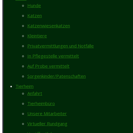
Hunde
Katzen
Katzenwiesenkatzen
Details
Kleintiere
Privatvermittlungen und Notfälle
In Pflegestelle vermittelt
Tiername
Ghini und Emma
Auf Probe vermittelt
Rasse
Geschlecht
weiblich
Sorgenkinder/Patenschaften
Geburtsdatum
27.03.2021
Tierheim
Anfahrt
Beschreibung
Tierheimbüro
Unsere Mitarbeiter
Steckbrief Ghini und Emma
Virtueller Rundgang