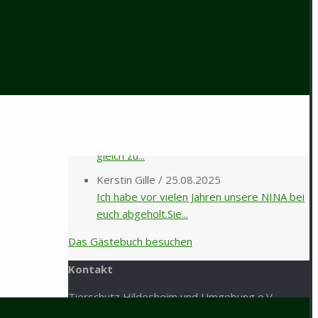
Inga Lehmann
/
02.04.2026
Liebes Tierheim-Team, seit ca. 6 Monaten
lebt die BKH-Katze Bershka...
Angela Guhl
/
12.01.2026
Hallo liebes Tierheim Team , Herzliche
Grüße von der Nymphensittich...
Karin Vorhold
/
30.08.2025
Ein letzter Gruß aus Bijou. Im April 2020,
gleich zu...
Kerstin Gille
/
25.08.2025
Ich habe vor vielen Jahren unsere NINA bei
euch abgeholt.Sie...
Das Gästebuch besuchen
Kontakt
Tierschutz Hildesheim und Umgebung e.V.
Mastbergstraße 11