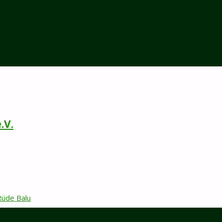
.V.
Rüde Balu
ung