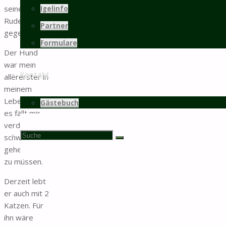
seinem
Igelinfo
Rudelführer
Partner
gegenüber.
Formulare
Der Hund
war mein
Kontakt
allererster in
meinem
Leben, aber
Gästebuch
es fällt mir
verdammt
Suchen
Suche
schwer, ihn
Suche
gehen lassen
zu müssen.
nach:
Derzeit lebt
er auch mit 2
Katzen. Für
ihn wäre