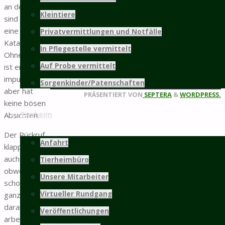
an der Leine
Kleintiere
sind leider
weitere Infos...
eine
Privatvermittlungen und Notfälle
Mitgliedschaft
Katastrophe.
In Pflegestelle vermittelt
Ohne Leine
Auf Probe vermittelt
ist er sehr
©2025 Tierschutz Hildesheim und Umgebung
impulsiv,
Sorgenkinder/Patenschaften
e.V.
aber hat
Zurück
PRÄSENTIERT VON
SEPTERA
&
WORDPRESS.
keine bösen
nach
Absichten.
Tierheim
oben
Der Rückruf
Anfahrt
klappt leider
auch nicht,
Tierheimbüro
obwohl wir
Unsere Mitarbeiter
schon eine
Virtueller Rundgang
ganze Weile
daran
Veröffentlichungen
arbeiten.