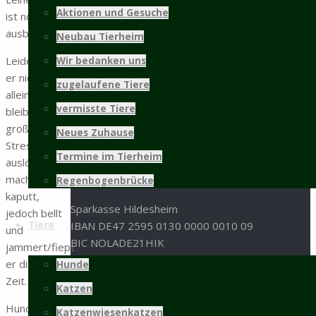
31137 Hildesheim
Aktionen und Gesuche
ist noch
ausbaufähig.
05121 / 9 57 57 - 0
Neubau Tierheim
05121 / 9 57 57 - 99
Leider kann
Wir bedanken uns
info@tierschutz-hildesheim.de
er nicht
zugelaufene Tiere
alleine
Impressum und Datenschutz
vermisste Tiere
bleiben, was
großen
Spenden
Neues Zuhause
Stress in ihm
Termine im Tierheim
Spenden an den Tierschutz Hildesheim bitte an
auslöst. Er
folgende Bankverbindung:
macht nichts
Regenbogenbrücke
kaputt,
Sparkasse Hildesheim
jedoch bellt
Tiere
IBAN DE47 2595 0130 0000 0010 09
und
BIC NOLADE21HIK
jammert/fiept
er die ganze
Hunde
oder per Paypal:
Zeit.
Katzen
Hundebegegnungen
Sachspenden aus der
Amazon-Wunschliste
Katzenwiesenkatzen