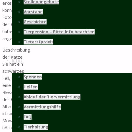
Stellenangebote
erkennen
können. 2
Vorstand
Fotos von
Geschichte
der Katze
habe ich
Tierpension – Bitte Info beachten
angefügt.
Tierarztpraxis
Beschreibung
der Katze:
Infos
Sie hat ein
schwarzes
Spenden
Fell, bis auf
eine weiße
Helfen
Blesse auf
Ablauf der Tiervermittlung
der Brust. Ihr
Alter würde
Vermittlungshilfe
ich auf 9
FAQ
Monate,
Tierhaltung
höchstens 1