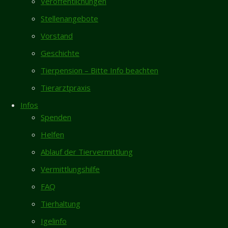
Veröffentlichungen
Neueste Beiträge
Katze
regelmäßig
Stellenangebote
Vermisst- Nymphensittich aus Garmissen
zunächst auf
Vorstand
Zugelaufen 6.8. – Weiblicher Pinscher vom
unserer
Geschichte
Galgenberg/Hildesheim
Terrasse
und, seitdem
Tierpension – Bitte Info beachten
Rita sucht dringend Endstelle für ihren
es kälter
restlichen Lebensabend
Tierarztpraxis
geworden
Totfund schwarze Katze/Kater in Giesen
ist, hält sie
Infos
6.8.
sich in
Spenden
unserem
Neues Zuhause – Butch und Ragnar grüßen
Helfen
Carport auf.
herzlich
Ablauf der Tiervermittlung
Sie macht
Gästebuch
dabei einen
Vermittlungshilfe
sehr
Karin Vorhold
/
08.04.2026
FAQ
hungrigen
Ich habe mich entschlossen, nach längerer
Eindruck und
Tierhaltung
Pause, einer "neuen" Bullimaus...
nimmt gierig
Igelinfo
Inga Lehmann
/
02.04.2026
Futter an,