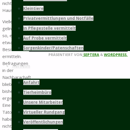
nicht ins
Kleintiere
Haus locken.
weitere Infos...
Privatvermittlungen und Notfälle
Vielleicht
Mitgliedschaft
gelingt es
In Pflegestelle vermittelt
so, einen
Auf Probe vermittelt
©2025 Tierschutz Hildesheim und Umgebung
etwaigen
Sorgenkinder/Patenschaften
e.V.
Besitzer zu
Zurück
PRÄSENTIERT VON
SEPTERA
&
WORDPRESS.
ermitteln.
nach
Befragungen
Tierheim
oben
in der
Nachbarachaft
Anfahrt
blieben
bisher
Tierheimbüro
ergebnislos.
Unsere Mitarbeiter
Eine
Tätowierung
Virtueller Rundgang
haben wir
Veröffentlichungen
nicht