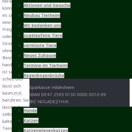
31137 Hildesheim
herausfinden
Aktionen und Gesuche
können, ob
05121 / 9 57 57 - 0
es sich um
Neubau Tierheim
05121 / 9 57 57 - 99
eine
Wir bedanken uns
info@tierschutz-hildesheim.de
Freigängerin
zugelaufene Tiere
oder um eine
Impressum und Datenschutz
Streunerin
vermisste Tiere
ohne
Spenden
Neues Zuhause
Besitzer
handelt. Sie
Termine im Tierheim
Spenden an den Tierschutz Hildesheim bitte an
ist sehr
folgende Bankverbindung:
Regenbogenbrücke
scheu und
lässt sich
Sparkasse Hildesheim
kaum mal
Tiere
IBAN DE47 2595 0130 0000 0010 09
berühren. Sie
BIC NOLADE21HIK
lässt sich
Hunde
selbst bei
oder per Paypal:
Katzen
kalten
Temperaturen
Sachspenden aus der
Amazon-Wunschliste
Katzenwiesenkatzen