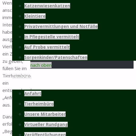
Wenn Sie
Katzenwiesenkatzen
anschließend
weitere Infos...
Kleintiere
immer noch
Mitgliedschaft
Interesse
Privatvermittlungen und Notfälle
haben, dem
In Pflegestelle vermittelt
ausgewählten
©2025 Tierschutz Hildesheim und Umgebung
Vierbeiner
Auf Probe vermittelt
e.V.
ein Zuhause
PRÄSENTIERT VON
SEPTERA
&
WORDPRESS.
Sorgenkinder/Patenschaften
Zurück
zu geben,
nach oben
füllen Sie im
Tierheimbüro
Tierheim
ein
entsprechendes
Anfahrt
„Anfrageformular“
Tierheimbüro
aus.
Unsere Mitarbeiter
Danach
erfolgt ein
Virtueller Rundgang
„Begleitetes
Veröffentlichungen