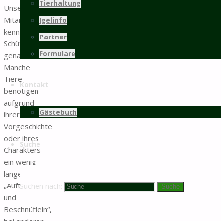
Tierhaltung
Unsere
Mitarbeiter:innen
Igelinfo
kennen ihre
Partner
Schützlinge
Formulare
genau.
Manche
Tiere
Kontakt
benötigen
aufgrund
Gästebuch
ihrer
Vorgeschichte
oder ihres
Suche
Charakters
ein wenig
länger zum
„Auftauen
Suchen nach:
Suche
und
Beschnüffeln“,
bei anderen