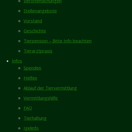
Veröffentlichungen
Neueste Beiträge
Hallo
zusammen,
Stellenangebote
Rita sucht dringend Endstelle für ihren
anbei senden
Vorstand
restlichen Lebensabend
wir ein paar
Geschichte
Zugeflogen – Nymphensittich 27.7.
Bilder von
zwischen Ruthe und Sarstedt (ohne Foto)
unserem
Tierpension – Bitte Info beachten
ersten
Flohmarkt in Sarstedt/Hotteln am 30.8. mit
Tierarztpraxis
gemeinsamen
Hundezubehör (gegen Spende für das
Wochenende
Infos
Tierheim)
mit Kater
Spenden
Anfragen zu ehrenamtlicher Hilfe
Moritz.
Helfen
Liebe Grüße,
Zugelaufen 1.8. – Wasserschildkröte aus
Jana und Eric
Ablauf der Tiervermittlung
Bockenem
mit Moritz
Vermittlungshilfe
Gästebuch
Vorheriger
FAQ
Karin Vorhold
/
08.04.2026
Beitrag
Neues
Tierhaltung
Ich habe mich entschlossen, nach längerer
Zuhause –
Pause, einer "neuen" Bullimaus...
Katzen Maja
Igelinfo