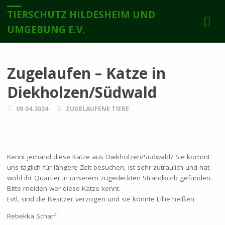
TIERSCHUTZ HILDESHEIM UND
UMGEBUNG E.V.
Zugelaufen – Katze in
Diekholzen/Südwald
09.04.2024
ZUGELAUFENE TIERE
Kennt jemand diese Katze aus Diekholzen/Südwald? Sie kommt
uns täglich für längere Zeit besuchen, ist sehr zutraulich und hat
wohl ihr Quartier in unserem zugedeckten Strandkorb gefunden.
Bitte melden wer diese Katze kennt.
Evtl. sind die Besitzer verzogen und sie könnte Lillie heißen
Rebekka Scharf