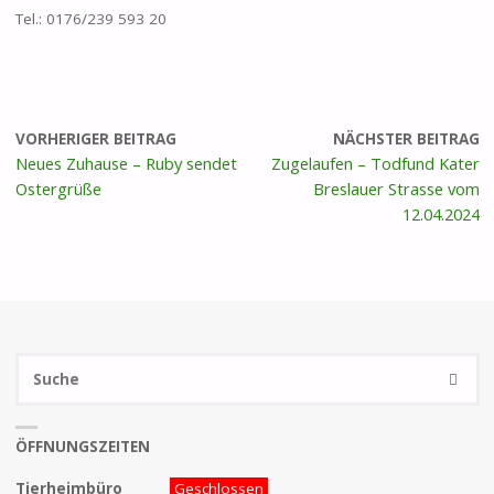
Tel.: 0176/239 593 20
VORHERIGER BEITRAG
NÄCHSTER BEITRAG
Neues Zuhause – Ruby sendet
Zugelaufen – Todfund Kater
Ostergrüße
Breslauer Strasse vom
12.04.2024
S
SUCHE
na
ÖFFNUNGSZEITEN
Tierheimbüro
Geschlossen