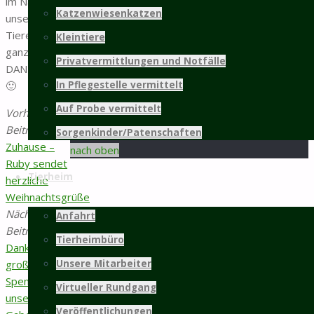
im Namen
Katzenwiesenkatzen
unserer
weitere Infos...
Tiere ein
Kleintiere
ganz DICKES
Mitgliedschaft
Privatvermittlungen und Notfälle
DANKESCHÖN!!!
🙂
In Pflegestelle vermittelt
©2025 Tierschutz Hildesheim und Umgebung
Auf Probe vermittelt
Vorheriger
e.V.
Beitrag
Neues
PRÄSENTIERT VON
SEPTERA
&
WORDPRESS.
Sorgenkinder/Patenschaften
Zurück
Zuhause –
nach oben
Ruby sendet
Tierheim
herzliche
Weihnachtsgrüße
Nächster
Anfahrt
Beitrag
Vielen
Tierheimbüro
Dank für die
großzügigen
Unsere Mitarbeiter
Spenden zu
Virtueller Rundgang
unserem
Veröffentlichungen