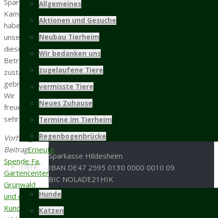
Mastbergstraße 11
Sparte
Allgemeines
31137 Hildesheim
Kampfsport
Aktionen und Gesuche
haben für
05121 / 9 57 57 - 0
unsere Tiere
Neubau Tierheim
05121 / 9 57 57 - 99
diesen
Wir bedanken uns
info@tierschutz-hildesheim.de
Betrag
zugelaufene Tiere
zustande
Impressum und Datenschutz
gebracht.
vermisste Tiere
Wir alle
Spenden
Neues Zuhause
freuen uns
sehr.
Termine im Tierheim
Spenden an den Tierschutz Hildesheim bitte an
folgende Bankverbindung:
Regenbogenbrücke
Vorheriger
Beitrag
Erneute
Sparkasse Hildesheim
Spende Fa.
Tiere
IBAN DE47 2595 0130 0000 0010 09
Gartencenter
BIC NOLADE21HIK
Grünwald
Hunde
und dessen
oder per Paypal:
Kund:innen in
Katzen