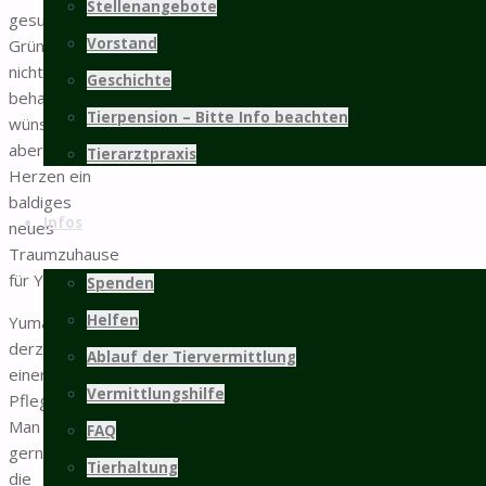
Stellenangebote
gesundheitlichen
Vorstand
Gründen
nicht mehr
Geschichte
behalten,
Tierpension – Bitte Info beachten
wünscht sich
aber von
Tierarztpraxis
Herzen ein
baldiges
Infos
neues
Traumzuhause
für Yuma.
Spenden
Helfen
Yuma lebt
derzeit in
Ablauf der Tiervermittlung
einer
Vermittlungshilfe
Pflegestelle.
Man kann
FAQ
gerne über
Tierhaltung
die