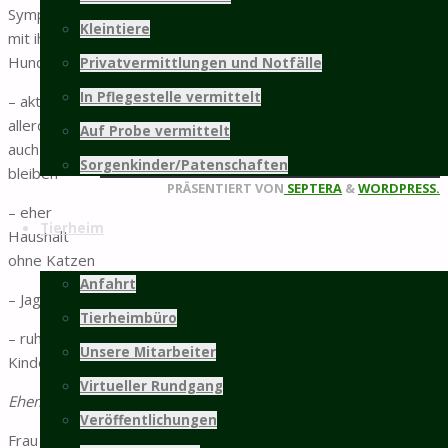
Sympathie
Kleintiere
mit ihren
weitere Infos...
Hundefreunden.
Privatvermittlungen und Notfälle
Mitgliedschaft
In Pflegestelle vermittelt
– aktiv, kann
allerdings
Auf Probe vermittelt
©2025 Tierschutz Hildesheim und Umgebung
auch alleine
Sorgenkinder/Patenschaften
e.V.
bleiben
Zurück
PRÄSENTIERT VON
SEPTERA
&
WORDPRESS.
– eher
nach
Tierheim
Haushalt
oben
ohne Katzen
Anfahrt
– Jagdtrieb
Tierheimbüro
– ruhige
Unsere Mitarbeiter
Kinder
Virtueller Rundgang
Ehemals:
Veröffentlichungen
Frau M. sucht