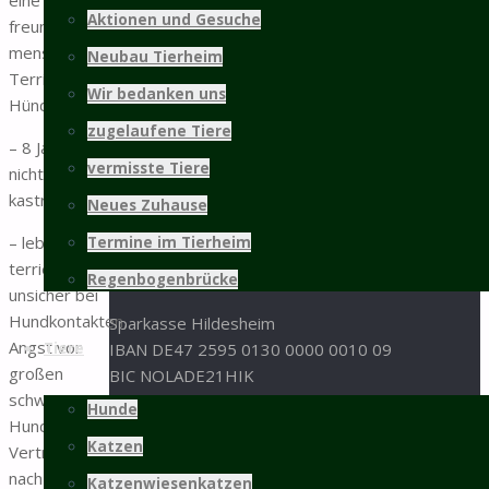
31137 Hildesheim
Aktionen und Gesuche
freundliche
menschenbezogene
05121 / 9 57 57 - 0
Neubau Tierheim
Terrier-/Münsterländer
05121 / 9 57 57 - 99
Wir bedanken uns
Hündin.
info@tierschutz-hildesheim.de
zugelaufene Tiere
– 8 Jahre,
Impressum und Datenschutz
vermisste Tiere
nicht
kastriert
Spenden
Neues Zuhause
– lebensfroh,
Termine im Tierheim
Spenden an den Tierschutz Hildesheim bitte an
terrierlike,
folgende Bankverbindung:
Regenbogenbrücke
unsicher bei
Hundkontakten,
Sparkasse Hildesheim
Angst vor
Tiere
IBAN DE47 2595 0130 0000 0010 09
großen
BIC NOLADE21HIK
schwarzen
Hunde
Hunden.
oder per Paypal:
Katzen
Verträglich
nach
Sachspenden aus der
Amazon-Wunschliste
Katzenwiesenkatzen