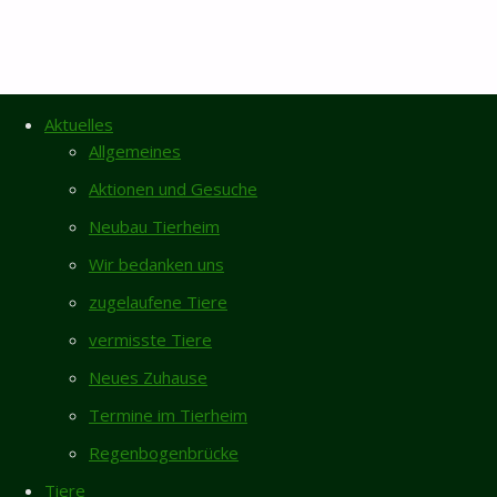
Suchen
Aktuelles
Suche
nach:
Allgemeines
Öffnungszeiten
Aktionen und Gesuche
Tierheimbüro
Geschlossen
Montag
11 - 16 Uhr
Neubau Tierheim
Dienstag
11 - 16 Uhr
Wir bedanken uns
Mittwoch
11 - 16 Uhr
zugelaufene Tiere
Donnerstag
11 - 17 Uhr
Freitag
11 - 16 Uhr
vermisste Tiere
Heute
11 - 16 Uhr
Neues Zuhause
Privatvermittlung
Termine im Tierheim
Tierheimgelände
Geschlossen
Regenbogenbrücke
–
Tiere