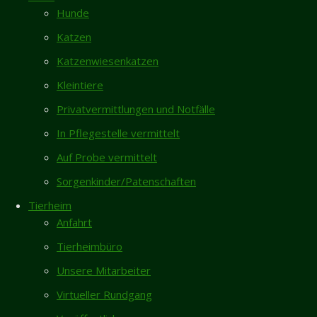
Hunde
Jack-
Tierarztpraxis
Geschlossen
Katzen
Montag
08 - 15:30 Uhr
Russell-
Katzenwiesenkatzen
Dienstag
08 - 15:30 Uhr
Mittwoch
08 - 15:30 Uhr
Kleintiere
Münsterländer-
Donnerstag
08 - 15:30 Uhr
Privatvermittlungen und Notfälle
Freitag
08 - 13 Uhr
Hündin
In Pflegestelle vermittelt
Termine
Auf Probe vermittelt
Mira
13.07.2026
Sorgenkinder/Patenschaften
Tierarztpraxis vom 13. bis 27.07.2026
–
Tierheim
geschlossen
Anfahrt
Die Tierarztpraxis ist vom 13. bis 27.07.2026
DRINGEND
Tierheimbüro
wegen Urlaubs geschlossen.
Unsere Mitarbeiter
Virtueller Rundgang