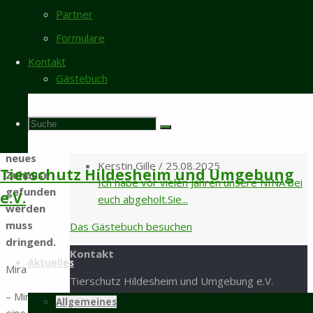
Zustand
Liebes Tierheim-Team, seit ca. 6 Monaten
Partner
der
lebt die BKH-Katze Bershka...
Formulare
Besitzerin
Angela Guhl
/
12.01.2026
verschlechtert,
Kontakt
Hallo liebes Tierheim Team , Herzliche
so dass
Gästebuch
Grüße von der Nymphensittich...
jetzt keine
Gassigänger
Karin Vorhold
/
30.08.2025
Suche
Suchen
sondern ein
Ein letzter Gruß aus Bijou. Im April 2020,
Suche
liebevolles
gleich zu...
neues
Kerstin Gille
/
25.08.2025
Tierschutz Hildesheim und Umgebung
Zuhause
nach:
Ich habe vor vielen Jahren unsere NINA bei
gefunden
e.V.
euch abgeholt.Sie...
werden
muss
Das Gästebuch besuchen
Zum
dringend.
Kontakt
Inhalt
Aktuelles
Mira
springen
Tierschutz Hildesheim und Umgebung e.V.
– Mira ist
Mastbergstraße 11
Allgemeines
eine